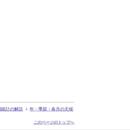
測統計の解説
年・季節・各月の天候
このページのトップへ