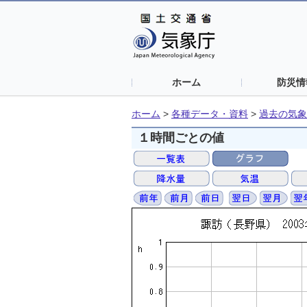
ホーム
防災情
ホーム
>
各種データ・資料
>
過去の気象
１時間ごとの値