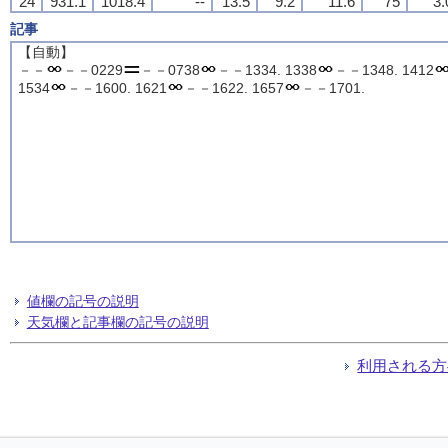
24
931.1
1018.4
--
13.5
9.2
11.6
75
3.
記事
【自動】
－－
－－0229
－－0738
－－1334. 1338
－－1348. 1412
1534
－－1600. 1621
－－1622. 1657
－－1701.
値欄の記号の説明
天気欄と記事欄の記号の説明
利用される方