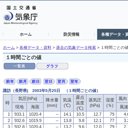
ホーム
防災情報
各種データ・
ホーム
>
各種データ・資料
>
過去の気象データ検索
>
１時間ごとの
１時間ごとの値
諏訪（長野県) 2003年5月25日 （１時間ごとの値）
露点
気圧(hPa)
風向・
降水量
気温
蒸気圧
湿度
時
温度
(mm)
(℃)
(hPa)
(％)
現地
海面
風
(℃)
1
933.1
1020.4
--
14.1
10.5
12.7
79
4.
2
932.6
1019.9
--
13.8
9.8
12.1
77
3.
3
932.8
1020.4
--
13.2
9.6
12.0
79
2.