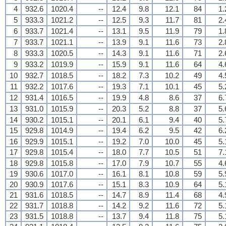
4
932.6
1020.4
--
12.4
9.8
12.1
84
1.
5
933.3
1021.2
--
12.5
9.3
11.7
81
2.
6
933.7
1021.4
--
13.1
9.5
11.9
79
1.
7
933.7
1021.1
--
13.9
9.1
11.6
73
2.
8
933.3
1020.5
--
14.3
9.1
11.6
71
2.
9
933.2
1019.9
--
15.9
9.1
11.6
64
4.
10
932.7
1018.5
--
18.2
7.3
10.2
49
4.
11
932.2
1017.6
--
19.3
7.1
10.1
45
5.
12
931.4
1016.5
--
19.9
4.8
8.6
37
6.
13
931.0
1015.9
--
20.3
5.2
8.8
37
5.
14
930.2
1015.1
--
20.1
6.1
9.4
40
5.
15
929.8
1014.9
--
19.4
6.2
9.5
42
6.
16
929.9
1015.1
--
19.2
7.0
10.0
45
5.
17
929.8
1015.4
--
18.0
7.7
10.5
51
7.
18
929.8
1015.8
--
17.0
7.9
10.7
55
4.
19
930.6
1017.0
--
16.1
8.1
10.8
59
5.
20
930.9
1017.6
--
15.1
8.3
10.9
64
5.
21
931.6
1018.5
--
14.7
8.9
11.4
68
4.
22
931.7
1018.8
--
14.2
9.2
11.6
72
5.
23
931.5
1018.8
--
13.7
9.4
11.8
75
5.