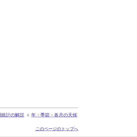
測統計の解説
年・季節・各月の天候
このページのトップへ