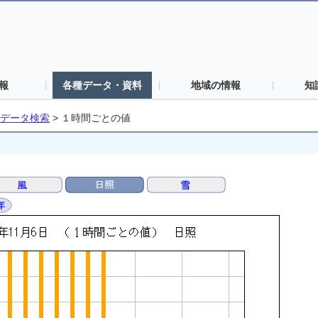
報
各種データ・資料
地域の情報
知
データ検索
>
１時間ごとの値