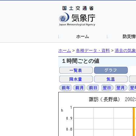
ホーム
防災情
ホーム
>
各種データ・資料
>
過去の気象
１時間ごとの値