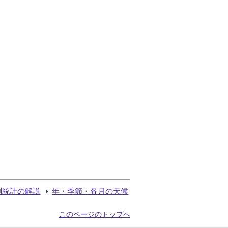
測統計の解説
年・季節・各月の天候
このページのトップへ