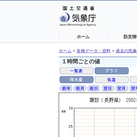
ホーム
防災情
ホーム
>
各種データ・資料
>
過去の気象
１時間ごとの値