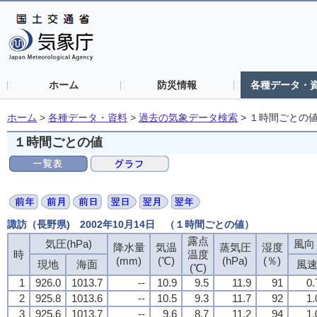
ホーム
防災情報
各種データ・
ホーム
>
各種データ・資料
>
過去の気象データ検索
>
１時間ごとの
１時間ごとの値
諏訪（長野県) 2002年10月14日 （１時間ごとの値）
露点
気圧(hPa)
風向・
降水量
気温
蒸気圧
湿度
時
温度
(mm)
(℃)
(hPa)
(％)
現地
海面
風
(℃)
1
926.0
1013.7
--
10.9
9.5
11.9
91
0.
2
925.8
1013.6
--
10.5
9.3
11.7
92
1.
3
925.6
1013.7
--
9.6
8.7
11.2
94
1.