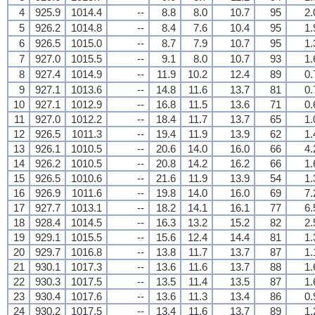
4
925.9
1014.4
--
8.8
8.0
10.7
95
2.
5
926.2
1014.8
--
8.4
7.6
10.4
95
1.
6
926.5
1015.0
--
8.7
7.9
10.7
95
1.
7
927.0
1015.5
--
9.1
8.0
10.7
93
1.
8
927.4
1014.9
--
11.9
10.2
12.4
89
0.
9
927.1
1013.6
--
14.8
11.6
13.7
81
0.
10
927.1
1012.9
--
16.8
11.5
13.6
71
0.
11
927.0
1012.2
--
18.4
11.7
13.7
65
1.
12
926.5
1011.3
--
19.4
11.9
13.9
62
1.
13
926.1
1010.5
--
20.6
14.0
16.0
66
4.
14
926.2
1010.5
--
20.8
14.2
16.2
66
1.
15
926.5
1010.6
--
21.6
11.9
13.9
54
1.
16
926.9
1011.6
--
19.8
14.0
16.0
69
7.
17
927.7
1013.1
--
18.2
14.1
16.1
77
6.
18
928.4
1014.5
--
16.3
13.2
15.2
82
2.
19
929.1
1015.5
--
15.6
12.4
14.4
81
1.
20
929.7
1016.8
--
13.8
11.7
13.7
87
1.
21
930.1
1017.3
--
13.6
11.6
13.7
88
1.
22
930.3
1017.5
--
13.5
11.4
13.5
87
1.
23
930.4
1017.6
--
13.6
11.3
13.4
86
0.
24
930.2
1017.5
--
13.4
11.6
13.7
89
1.