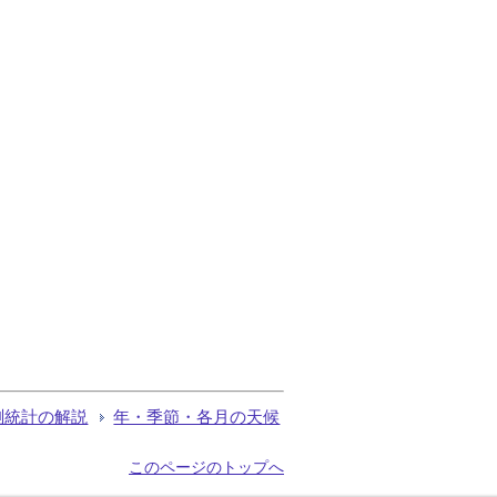
測統計の解説
年・季節・各月の天候
このページのトップへ