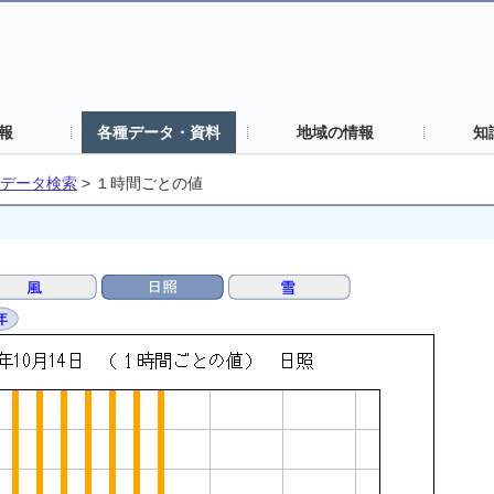
報
各種データ・資料
地域の情報
知
データ検索
>
１時間ごとの値