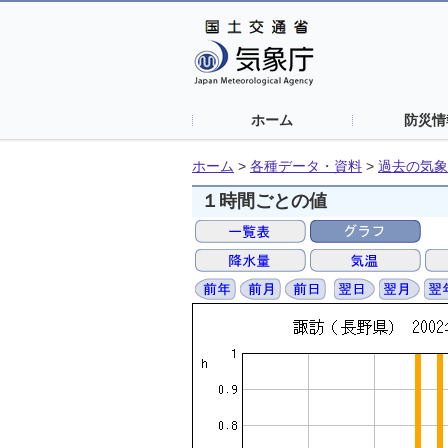
ホーム
防災情
ホーム
>
各種データ・資料
>
過去の気象
１時間ごとの値