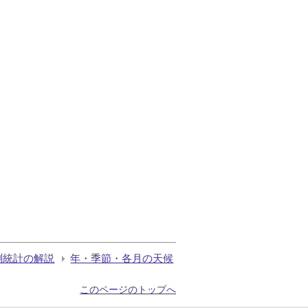
測統計の解説
年・季節・各月の天候
このページのトップへ