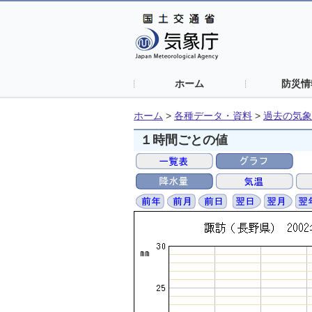
ホーム
防災情
ホーム
>
各種データ・資料
>
過去の気象
１時間ごとの値