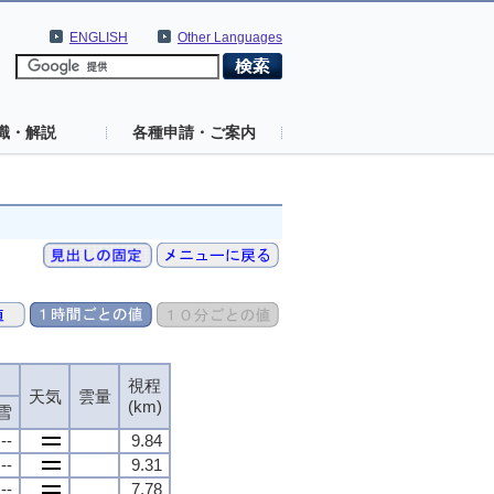
ENGLISH
Other Languages
識・解説
各種申請・ご案内
視程
天気
雲量
(km)
雪
--
9.84
--
9.31
--
7.78