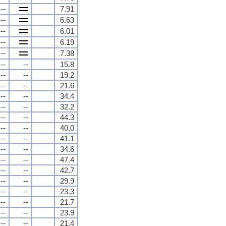
--
7.91
--
6.63
--
6.01
--
6.19
--
7.38
--
--
15.8
--
--
19.2
--
--
21.6
--
--
34.4
--
--
32.2
--
--
44.3
--
--
40.0
--
--
41.1
--
--
34.6
--
--
47.4
--
--
42.7
--
--
29.9
--
--
23.3
--
--
21.7
--
--
23.9
--
--
21.4