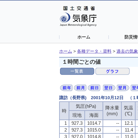
ホーム
防災情
ホーム
>
各種データ・資料
>
過去の気象
１時間ごとの値
諏訪（長野県) 2001年10月12日 （
気圧(hPa)
降水量
気温
時
(mm)
(℃)
現地
海面
1
927.3
1014.7
--
12.1
2
927.3
1015.0
--
11.4
3
927.0
1014.8
--
11.0