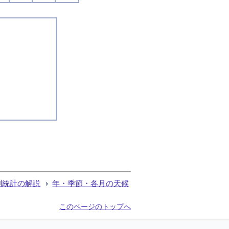
測統計の解説
年・季節・各月の天候
このページのトップへ