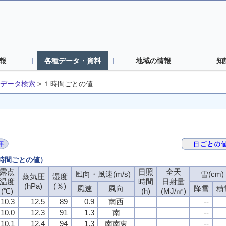
報
各種データ・資料
地域の情報
知
データ検索
>
１時間ごとの値
１時間ごとの値）
露点
日照
全天
風向・風速(m/s)
雪(cm)
蒸気圧
湿度
温度
時間
日射量
(hPa)
(％)
風速
風向
降雪
積
(℃)
(h)
(MJ/㎡)
10.3
12.5
89
0.9
南西
--
10.0
12.3
91
1.3
南
--
10.1
12.4
94
1.3
南南東
--