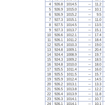
4
926.8
1014.5
--
11.2
5
926.9
1015.0
--
10.1
6
926.9
1015.2
--
9.5
7
927.3
1015.1
--
11.0
8
927.5
1014.5
--
13.5
9
927.3
1013.7
--
15.1
10
926.6
1012.1
--
17.4
11
926.1
1011.2
--
18.4
12
925.4
1010.3
--
19.0
13
924.8
1009.1
--
20.4
14
924.4
1008.9
--
19.7
15
924.3
1009.2
--
18.5
16
924.8
1010.0
--
18.0
17
925.5
1011.4
--
16.0
18
925.5
1011.5
--
15.7
19
925.9
1012.4
--
14.5
20
926.2
1013.1
--
13.3
21
926.5
1013.8
--
12.2
22
926.4
1013.9
--
11.8
23
926.3
1014.1
--
10.7
24
926.1
1014.1
--
10.1