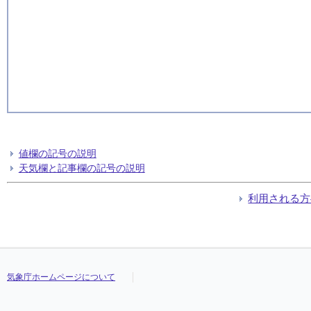
値欄の記号の説明
天気欄と記事欄の記号の説明
利用される方
気象庁ホームページについて