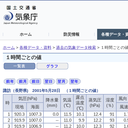
ホーム
防災情報
各種データ・
ホーム
>
各種データ・資料
>
過去の気象データ検索
>
１時間ごとの
１時間ごとの値
諏訪（長野県) 2001年5月28日 （１時間ごとの値）
露点
露点
露点
露点
気圧(hPa)
気圧(hPa)
気圧(hPa)
気圧(hPa)
風向・
風向・
風向・
風向・
降水量
降水量
降水量
降水量
気温
気温
気温
気温
蒸気圧
蒸気圧
蒸気圧
蒸気圧
湿度
湿度
湿度
湿度
時
時
時
時
温度
温度
温度
温度
(mm)
(mm)
(mm)
(mm)
(℃)
(℃)
(℃)
(℃)
(hPa)
(hPa)
(hPa)
(hPa)
(％)
(％)
(％)
(％)
現地
現地
現地
現地
海面
海面
海面
海面
風
風
風
風
(℃)
(℃)
(℃)
(℃)
1
1
1
1
920.3
920.3
920.3
920.3
1007.3
1007.3
1007.3
1007.3
0.0
0.0
0.0
0.0
11.5
11.5
11.5
11.5
10.1
10.1
10.1
10.1
12.4
12.4
12.4
12.4
91
91
91
91
1.
1.
1.
1.
2
2
2
2
919.9
919.9
919.9
919.9
1007.0
1007.0
1007.0
1007.0
--
--
--
--
11.0
11.0
11.0
11.0
9.9
9.9
9.9
9.9
12.2
12.2
12.2
12.2
93
93
93
93
0.
0.
0.
0.
3
3
3
3
919.9
919.9
919.9
919.9
1006.9
1006.9
1006.9
1006.9
--
--
--
--
11.2
11.2
11.2
11.2
10.0
10.0
10.0
10.0
12.3
12.3
12.3
12.3
92
92
92
92
1.
1.
1.
1.