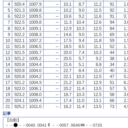
4
4
4
4
920.4
920.4
920.4
920.4
1007.9
1007.9
1007.9
1007.9
--
--
--
--
10.1
10.1
10.1
10.1
8.7
8.7
8.7
8.7
11.2
11.2
11.2
11.2
91
91
91
91
1.
1.
1.
1.
5
5
5
5
921.3
921.3
921.3
921.3
1008.8
1008.8
1008.8
1008.8
--
--
--
--
10.2
10.2
10.2
10.2
9.0
9.0
9.0
9.0
11.5
11.5
11.5
11.5
92
92
92
92
1.
1.
1.
1.
6
6
6
6
922.0
922.0
922.0
922.0
1009.5
1009.5
1009.5
1009.5
--
--
--
--
10.6
10.6
10.6
10.6
9.2
9.2
9.2
9.2
11.6
11.6
11.6
11.6
91
91
91
91
0.
0.
0.
0.
7
7
7
7
922.5
922.5
922.5
922.5
1009.8
1009.8
1009.8
1009.8
--
--
--
--
11.3
11.3
11.3
11.3
10.4
10.4
10.4
10.4
12.6
12.6
12.6
12.6
94
94
94
94
3.
3.
3.
3.
8
8
8
8
922.4
922.4
922.4
922.4
1009.1
1009.1
1009.1
1009.1
--
--
--
--
12.9
12.9
12.9
12.9
10.3
10.3
10.3
10.3
12.5
12.5
12.5
12.5
84
84
84
84
1.
1.
1.
1.
9
9
9
9
922.2
922.2
922.2
922.2
1008.3
1008.3
1008.3
1008.3
--
--
--
--
14.6
14.6
14.6
14.6
9.0
9.0
9.0
9.0
11.5
11.5
11.5
11.5
69
69
69
69
1.
1.
1.
1.
10
10
10
10
922.1
922.1
922.1
922.1
1007.2
1007.2
1007.2
1007.2
--
--
--
--
17.5
17.5
17.5
17.5
9.4
9.4
9.4
9.4
11.8
11.8
11.8
11.8
59
59
59
59
1.
1.
1.
1.
11
11
11
11
921.8
921.8
921.8
921.8
1006.5
1006.5
1006.5
1006.5
--
--
--
--
18.5
18.5
18.5
18.5
8.5
8.5
8.5
8.5
11.1
11.1
11.1
11.1
52
52
52
52
1.
1.
1.
1.
12
12
12
12
921.5
921.5
921.5
921.5
1005.7
1005.7
1005.7
1005.7
--
--
--
--
20.0
20.0
20.0
20.0
7.4
7.4
7.4
7.4
10.3
10.3
10.3
10.3
44
44
44
44
1.
1.
1.
1.
13
13
13
13
921.2
921.2
921.2
921.2
1005.2
1005.2
1005.2
1005.2
--
--
--
--
20.5
20.5
20.5
20.5
5.7
5.7
5.7
5.7
9.2
9.2
9.2
9.2
38
38
38
38
1.
1.
1.
1.
14
14
14
14
920.8
920.8
920.8
920.8
1004.4
1004.4
1004.4
1004.4
--
--
--
--
21.6
21.6
21.6
21.6
5.1
5.1
5.1
5.1
8.8
8.8
8.8
8.8
34
34
34
34
2.
2.
2.
2.
15
15
15
15
920.8
920.8
920.8
920.8
1004.0
1004.0
1004.0
1004.0
--
--
--
--
22.7
22.7
22.7
22.7
8.4
8.4
8.4
8.4
11.0
11.0
11.0
11.0
40
40
40
40
3.
3.
3.
3.
16
16
16
16
920.8
920.8
920.8
920.8
1004.2
1004.2
1004.2
1004.2
--
--
--
--
22.1
22.1
22.1
22.1
10.3
10.3
10.3
10.3
12.5
12.5
12.5
12.5
47
47
47
47
5.
5.
5.
5.
17
17
17
17
921.2
921.2
921.2
921.2
1004.9
1004.9
1004.9
1004.9
--
--
--
--
21.2
21.2
21.2
21.2
10.7
10.7
10.7
10.7
12.9
12.9
12.9
12.9
51
51
51
51
6.
6.
6.
6.
18
18
18
18
922.0
922.0
922.0
922.0
1006.1
1006.1
1006.1
1006.1
--
--
--
--
20.2
20.2
20.2
20.2
11.4
11.4
11.4
11.4
13.5
13.5
13.5
13.5
57
57
57
57
5.
5.
5.
5.
19
19
19
19
923.2
923.2
923.2
923.2
1008.0
1008.0
1008.0
1008.0
--
--
--
--
18.7
18.7
18.7
18.7
10.3
10.3
10.3
10.3
12.5
12.5
12.5
12.5
58
58
58
58
3.
3.
3.
3.
20
20
20
20
924.1
924.1
924.1
924.1
1009.4
1009.4
1009.4
1009.4
--
--
--
--
17.4
17.4
17.4
17.4
11.0
11.0
11.0
11.0
13.1
13.1
13.1
13.1
66
66
66
66
2.
2.
2.
2.
21
21
21
21
925.2
925.2
925.2
925.2
1011.0
1011.0
1011.0
1011.0
--
--
--
--
16.2
16.2
16.2
16.2
11.4
11.4
11.4
11.4
13.5
13.5
13.5
13.5
73
73
73
73
4.
4.
4.
4.
22
22
22
22
925.8
925.8
925.8
925.8
1011.8
1011.8
1011.8
1011.8
--
--
--
--
15.7
15.7
15.7
15.7
10.3
10.3
10.3
10.3
12.5
12.5
12.5
12.5
70
70
70
70
1.
1.
1.
1.
記事
23
23
23
23
926.0
926.0
926.0
926.0
1012.1
1012.1
1012.1
1012.1
--
--
--
--
15.7
15.7
15.7
15.7
10.0
10.0
10.0
10.0
12.3
12.3
12.3
12.3
69
69
69
69
1.
1.
1.
1.
【自動】
24
24
24
24
926.0
926.0
926.0
926.0
1012.0
1012.0
1012.0
1012.0
--
--
--
--
15.8
15.8
15.8
15.8
11.0
11.0
11.0
11.0
13.1
13.1
13.1
13.1
73
73
73
73
1.
1.
1.
1.
－－
－－0040. 0041
－－0057. 0646
－－0720.