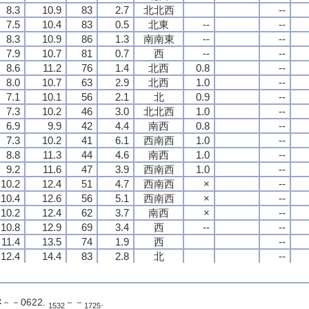
8.3
8.3
8.3
8.3
10.9
10.9
10.9
10.9
83
83
83
83
2.7
2.7
2.7
2.7
北北西
北北西
北北西
北北西
--
--
--
--
7.5
7.5
7.5
7.5
10.4
10.4
10.4
10.4
83
83
83
83
0.5
0.5
0.5
0.5
北東
北東
北東
北東
--
--
--
--
--
--
--
--
8.3
8.3
8.3
8.3
10.9
10.9
10.9
10.9
86
86
86
86
1.3
1.3
1.3
1.3
南南東
南南東
南南東
南南東
--
--
--
--
--
--
--
--
7.9
7.9
7.9
7.9
10.7
10.7
10.7
10.7
81
81
81
81
0.7
0.7
0.7
0.7
西
西
西
西
--
--
--
--
--
--
--
--
8.6
8.6
8.6
8.6
11.2
11.2
11.2
11.2
76
76
76
76
1.4
1.4
1.4
1.4
北西
北西
北西
北西
0.8
0.8
0.8
0.8
--
--
--
--
8.0
8.0
8.0
8.0
10.7
10.7
10.7
10.7
63
63
63
63
2.9
2.9
2.9
2.9
北西
北西
北西
北西
1.0
1.0
1.0
1.0
--
--
--
--
7.1
7.1
7.1
7.1
10.1
10.1
10.1
10.1
56
56
56
56
2.1
2.1
2.1
2.1
北
北
北
北
0.9
0.9
0.9
0.9
--
--
--
--
7.3
7.3
7.3
7.3
10.2
10.2
10.2
10.2
46
46
46
46
3.0
3.0
3.0
3.0
北北西
北北西
北北西
北北西
1.0
1.0
1.0
1.0
--
--
--
--
6.9
6.9
6.9
6.9
9.9
9.9
9.9
9.9
42
42
42
42
4.4
4.4
4.4
4.4
南西
南西
南西
南西
0.8
0.8
0.8
0.8
--
--
--
--
7.3
7.3
7.3
7.3
10.2
10.2
10.2
10.2
41
41
41
41
6.1
6.1
6.1
6.1
西南西
西南西
西南西
西南西
1.0
1.0
1.0
1.0
--
--
--
--
8.8
8.8
8.8
8.8
11.3
11.3
11.3
11.3
44
44
44
44
4.6
4.6
4.6
4.6
南西
南西
南西
南西
1.0
1.0
1.0
1.0
--
--
--
--
9.2
9.2
9.2
9.2
11.6
11.6
11.6
11.6
47
47
47
47
3.9
3.9
3.9
3.9
西南西
西南西
西南西
西南西
1.0
1.0
1.0
1.0
--
--
--
--
10.2
10.2
10.2
10.2
12.4
12.4
12.4
12.4
51
51
51
51
4.7
4.7
4.7
4.7
西南西
西南西
西南西
西南西
×
×
×
×
--
--
--
--
10.4
10.4
10.4
10.4
12.6
12.6
12.6
12.6
56
56
56
56
5.1
5.1
5.1
5.1
西南西
西南西
西南西
西南西
×
×
×
×
--
--
--
--
10.2
10.2
10.2
10.2
12.4
12.4
12.4
12.4
62
62
62
62
3.7
3.7
3.7
3.7
南西
南西
南西
南西
×
×
×
×
--
--
--
--
10.8
10.8
10.8
10.8
12.9
12.9
12.9
12.9
69
69
69
69
3.4
3.4
3.4
3.4
西
西
西
西
--
--
--
--
--
--
--
--
11.4
11.4
11.4
11.4
13.5
13.5
13.5
13.5
74
74
74
74
1.9
1.9
1.9
1.9
西
西
西
西
--
--
--
--
12.4
12.4
12.4
12.4
14.4
14.4
14.4
14.4
83
83
83
83
2.8
2.8
2.8
2.8
北
北
北
北
--
--
--
--
12.4
12.4
12.4
12.4
14.4
14.4
14.4
14.4
85
85
85
85
1.5
1.5
1.5
1.5
西北西
西北西
西北西
西北西
--
--
--
--
12.1
12.1
12.1
12.1
14.1
14.1
14.1
14.1
84
84
84
84
0.8
0.8
0.8
0.8
北東
北東
北東
北東
--
--
--
--
12.1
12.1
12.1
12.1
14.1
14.1
14.1
14.1
87
87
87
87
2.9
2.9
2.9
2.9
北北西
北北西
北北西
北北西
--
--
--
--
－－0622.
－－
.
1532
1725