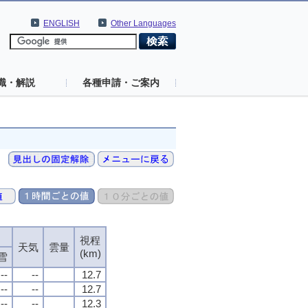
ENGLISH
Other Languages
識・解説
各種申請・ご案内
視程
視程
視程
視程
天気
天気
天気
天気
雲量
雲量
雲量
雲量
(km)
(km)
(km)
(km)
雪
雪
雪
雪
--
--
--
--
--
--
--
--
12.7
12.7
12.7
12.7
--
--
--
--
--
--
--
--
12.7
12.7
12.7
12.7
--
--
--
--
--
--
--
--
12.3
12.3
12.3
12.3