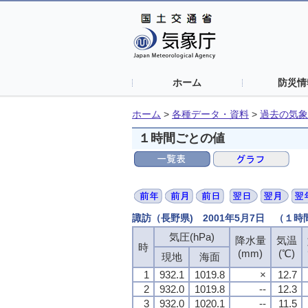
ホーム
防災情
ホーム
>
各種データ・資料
>
過去の気象
１時間ごとの値
諏訪（長野県) 2001年5月7日 （１
気圧(hPa)
気圧(hPa)
気圧(hPa)
気圧(hPa)
降水量
降水量
降水量
降水量
気温
気温
気温
気温
時
時
時
時
(mm)
(mm)
(mm)
(mm)
(℃)
(℃)
(℃)
(℃)
現地
現地
現地
現地
海面
海面
海面
海面
1
1
1
1
932.1
932.1
932.1
932.1
1019.8
1019.8
1019.8
1019.8
×
×
×
×
12.7
12.7
12.7
12.7
2
2
2
2
932.0
932.0
932.0
932.0
1019.8
1019.8
1019.8
1019.8
--
--
--
--
12.3
12.3
12.3
12.3
3
3
3
3
932.0
932.0
932.0
932.0
1020.1
1020.1
1020.1
1020.1
--
--
--
--
11.5
11.5
11.5
11.5