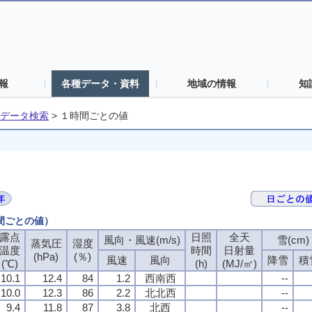
報
各種データ・資料
地域の情報
知
データ検索
>
１時間ごとの値
時間ごとの値）
露点
露点
露点
露点
日照
日照
日照
日照
全天
全天
全天
全天
風向・風速(m/s)
風向・風速(m/s)
風向・風速(m/s)
風向・風速(m/s)
雪(cm)
雪(cm)
雪(cm)
雪(cm)
蒸気圧
蒸気圧
蒸気圧
蒸気圧
湿度
湿度
湿度
湿度
温度
温度
温度
温度
時間
時間
時間
時間
日射量
日射量
日射量
日射量
(hPa)
(hPa)
(hPa)
(hPa)
(％)
(％)
(％)
(％)
風速
風速
風速
風速
風向
風向
風向
風向
降雪
降雪
降雪
降雪
積
積
積
積
(℃)
(℃)
(℃)
(℃)
(h)
(h)
(h)
(h)
(MJ/㎡)
(MJ/㎡)
(MJ/㎡)
(MJ/㎡)
10.1
10.1
10.1
10.1
12.4
12.4
12.4
12.4
84
84
84
84
1.2
1.2
1.2
1.2
西南西
西南西
西南西
西南西
--
--
--
--
10.0
10.0
10.0
10.0
12.3
12.3
12.3
12.3
86
86
86
86
2.2
2.2
2.2
2.2
北北西
北北西
北北西
北北西
--
--
--
--
9.4
9.4
9.4
9.4
11.8
11.8
11.8
11.8
87
87
87
87
3.8
3.8
3.8
3.8
北西
北西
北西
北西
--
--
--
--