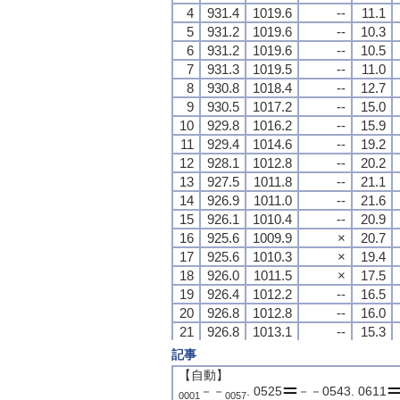
4
4
4
4
931.4
931.4
931.4
931.4
1019.6
1019.6
1019.6
1019.6
--
--
--
--
11.1
11.1
11.1
11.1
5
5
5
5
931.2
931.2
931.2
931.2
1019.6
1019.6
1019.6
1019.6
--
--
--
--
10.3
10.3
10.3
10.3
6
6
6
6
931.2
931.2
931.2
931.2
1019.6
1019.6
1019.6
1019.6
--
--
--
--
10.5
10.5
10.5
10.5
7
7
7
7
931.3
931.3
931.3
931.3
1019.5
1019.5
1019.5
1019.5
--
--
--
--
11.0
11.0
11.0
11.0
8
8
8
8
930.8
930.8
930.8
930.8
1018.4
1018.4
1018.4
1018.4
--
--
--
--
12.7
12.7
12.7
12.7
9
9
9
9
930.5
930.5
930.5
930.5
1017.2
1017.2
1017.2
1017.2
--
--
--
--
15.0
15.0
15.0
15.0
10
10
10
10
929.8
929.8
929.8
929.8
1016.2
1016.2
1016.2
1016.2
--
--
--
--
15.9
15.9
15.9
15.9
11
11
11
11
929.4
929.4
929.4
929.4
1014.6
1014.6
1014.6
1014.6
--
--
--
--
19.2
19.2
19.2
19.2
12
12
12
12
928.1
928.1
928.1
928.1
1012.8
1012.8
1012.8
1012.8
--
--
--
--
20.2
20.2
20.2
20.2
13
13
13
13
927.5
927.5
927.5
927.5
1011.8
1011.8
1011.8
1011.8
--
--
--
--
21.1
21.1
21.1
21.1
14
14
14
14
926.9
926.9
926.9
926.9
1011.0
1011.0
1011.0
1011.0
--
--
--
--
21.6
21.6
21.6
21.6
15
15
15
15
926.1
926.1
926.1
926.1
1010.4
1010.4
1010.4
1010.4
--
--
--
--
20.9
20.9
20.9
20.9
16
16
16
16
925.6
925.6
925.6
925.6
1009.9
1009.9
1009.9
1009.9
×
×
×
×
20.7
20.7
20.7
20.7
17
17
17
17
925.6
925.6
925.6
925.6
1010.3
1010.3
1010.3
1010.3
×
×
×
×
19.4
19.4
19.4
19.4
18
18
18
18
926.0
926.0
926.0
926.0
1011.5
1011.5
1011.5
1011.5
×
×
×
×
17.5
17.5
17.5
17.5
19
19
19
19
926.4
926.4
926.4
926.4
1012.2
1012.2
1012.2
1012.2
--
--
--
--
16.5
16.5
16.5
16.5
20
20
20
20
926.8
926.8
926.8
926.8
1012.8
1012.8
1012.8
1012.8
--
--
--
--
16.0
16.0
16.0
16.0
21
21
21
21
926.8
926.8
926.8
926.8
1013.1
1013.1
1013.1
1013.1
--
--
--
--
15.3
15.3
15.3
15.3
22
22
22
22
926.7
926.7
926.7
926.7
1013.1
1013.1
1013.1
1013.1
--
--
--
--
14.9
14.9
14.9
14.9
記事
23
23
23
23
926.4
926.4
926.4
926.4
1012.8
1012.8
1012.8
1012.8
--
--
--
--
14.8
14.8
14.8
14.8
【自動】
24
24
24
24
926.1
926.1
926.1
926.1
1012.7
1012.7
1012.7
1012.7
--
--
--
--
14.2
14.2
14.2
14.2
－－
. 0525
－－0543. 0611
0001
0057