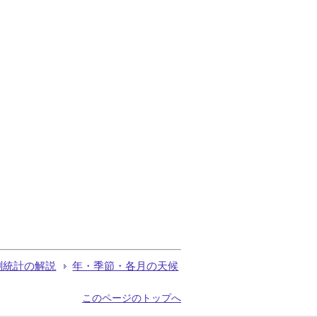
測統計の解説
年・季節・各月の天候
このページのトップへ