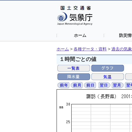
ホーム
防災情
ホーム
>
各種データ・資料
>
過去の気象
１時間ごとの値