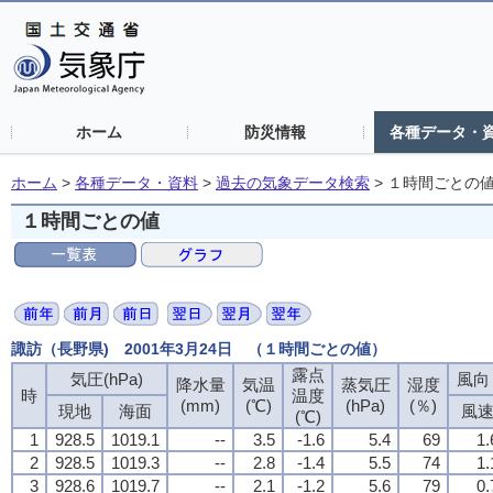
ホーム
防災情報
各種データ・
ホーム
>
各種データ・資料
>
過去の気象データ検索
>
１時間ごとの
１時間ごとの値
諏訪（長野県) 2001年3月24日 （１時間ごとの値）
露点
気圧(hPa)
風向・
降水量
気温
蒸気圧
湿度
時
温度
(mm)
(℃)
(hPa)
(％)
現地
海面
風
(℃)
1
928.5
1019.1
--
3.5
-1.6
5.4
69
1.
2
928.5
1019.3
--
2.8
-1.4
5.5
74
1.
3
928.6
1019.7
--
2.1
-1.2
5.6
79
0.