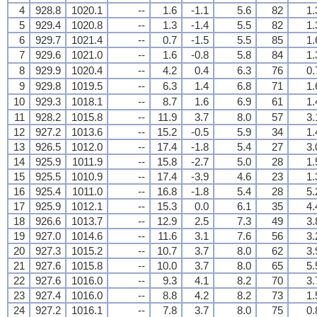
4
928.8
1020.1
--
1.6
-1.1
5.6
82
1.
5
929.4
1020.8
--
1.3
-1.4
5.5
82
1.
6
929.7
1021.4
--
0.7
-1.5
5.5
85
1.
7
929.6
1021.0
--
1.6
-0.8
5.8
84
1.
8
929.9
1020.4
--
4.2
0.4
6.3
76
0.
9
929.8
1019.5
--
6.3
1.4
6.8
71
1.
10
929.3
1018.1
--
8.7
1.6
6.9
61
1.
11
928.2
1015.8
--
11.9
3.7
8.0
57
3.
12
927.2
1013.6
--
15.2
-0.5
5.9
34
1.
13
926.5
1012.0
--
17.4
-1.8
5.4
27
3.
14
925.9
1011.9
--
15.8
-2.7
5.0
28
1.
15
925.5
1010.9
--
17.4
-3.9
4.6
23
1.
16
925.4
1011.0
--
16.8
-1.8
5.4
28
5.
17
925.9
1012.1
--
15.3
0.0
6.1
35
4.
18
926.6
1013.7
--
12.9
2.5
7.3
49
3.
19
927.0
1014.6
--
11.6
3.1
7.6
56
3.
20
927.3
1015.2
--
10.7
3.7
8.0
62
3.
21
927.6
1015.8
--
10.0
3.7
8.0
65
5.
22
927.6
1016.0
--
9.3
4.1
8.2
70
3.
23
927.4
1016.0
--
8.8
4.2
8.2
73
1.
24
927.2
1016.1
--
7.8
3.7
8.0
75
0.