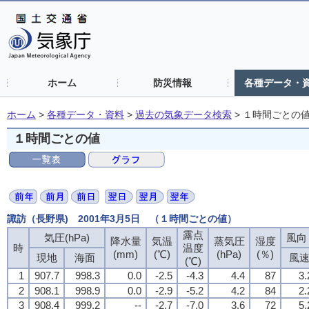
ホーム
防災情報
各種データ・
ホーム
>
各種データ・資料
>
過去の気象データ検索
>
１時間ごとの
１時間ごとの値
諏訪（長野県) 2001年3月5日 （１時間ごとの値）
露点
気圧(hPa)
風向・
降水量
気温
蒸気圧
湿度
時
温度
(mm)
(℃)
(hPa)
(％)
現地
海面
風
(℃)
1
907.7
998.3
0.0
-2.5
-4.3
4.4
87
3.
2
908.1
998.9
0.0
-2.9
-5.2
4.2
84
2.
3
908.4
999.2
--
-2.7
-7.0
3.6
72
5.