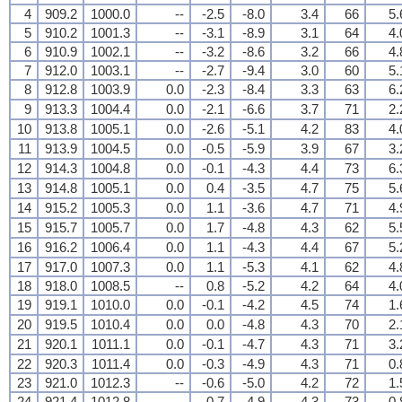
4
909.2
1000.0
--
-2.5
-8.0
3.4
66
5.
5
910.2
1001.3
--
-3.1
-8.9
3.1
64
4.
6
910.9
1002.1
--
-3.2
-8.6
3.2
66
4.
7
912.0
1003.1
--
-2.7
-9.4
3.0
60
5.
8
912.8
1003.9
0.0
-2.3
-8.4
3.3
63
6.
9
913.3
1004.4
0.0
-2.1
-6.6
3.7
71
2.
10
913.8
1005.1
0.0
-2.6
-5.1
4.2
83
4.
11
913.9
1004.5
0.0
-0.5
-5.9
3.9
67
3.
12
914.3
1004.8
0.0
-0.1
-4.3
4.4
73
6.
13
914.8
1005.1
0.0
0.4
-3.5
4.7
75
5.
14
915.2
1005.3
0.0
1.1
-3.6
4.7
71
4.
15
915.7
1005.7
0.0
1.7
-4.8
4.3
62
5.
16
916.2
1006.4
0.0
1.1
-4.3
4.4
67
5.
17
917.0
1007.3
0.0
1.1
-5.3
4.1
62
4.
18
918.0
1008.5
--
0.8
-5.2
4.2
64
4.
19
919.1
1010.0
0.0
-0.1
-4.2
4.5
74
1.
20
919.5
1010.4
0.0
0.0
-4.8
4.3
70
2.
21
920.1
1011.1
0.0
-0.1
-4.7
4.3
71
3.
22
920.3
1011.4
0.0
-0.3
-4.9
4.3
71
0.
23
921.0
1012.3
--
-0.6
-5.0
4.2
72
1.
24
921.4
1012.8
--
-0.7
-4.9
4.3
73
0.