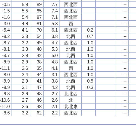
-0.5
-0.5
-0.5
-0.5
5.9
5.9
5.9
5.9
89
89
89
89
7.7
7.7
7.7
7.7
西北西
西北西
西北西
西北西
--
--
--
--
-1.5
-1.5
-1.5
-1.5
5.5
5.5
5.5
5.5
85
85
85
85
7.4
7.4
7.4
7.4
西北西
西北西
西北西
西北西
--
--
--
--
-1.6
-1.6
-1.6
-1.6
5.4
5.4
5.4
5.4
87
87
87
87
7.1
7.1
7.1
7.1
西北西
西北西
西北西
西北西
--
--
--
--
-3.0
-3.0
-3.0
-3.0
4.9
4.9
4.9
4.9
81
81
81
81
5.8
5.8
5.8
5.8
西
西
西
西
--
--
--
--
--
--
--
--
-5.4
-5.4
-5.4
-5.4
4.1
4.1
4.1
4.1
70
70
70
70
6.1
6.1
6.1
6.1
西北西
西北西
西北西
西北西
0.2
0.2
0.2
0.2
--
--
--
--
-8.2
-8.2
-8.2
-8.2
3.3
3.3
3.3
3.3
54
54
54
54
3.8
3.8
3.8
3.8
北西
北西
北西
北西
0.7
0.7
0.7
0.7
--
--
--
--
-8.7
-8.7
-8.7
-8.7
3.2
3.2
3.2
3.2
49
49
49
49
4.7
4.7
4.7
4.7
西北西
西北西
西北西
西北西
1.0
1.0
1.0
1.0
--
--
--
--
-8.1
-8.1
-8.1
-8.1
3.3
3.3
3.3
3.3
48
48
48
48
5.3
5.3
5.3
5.3
北西
北西
北西
北西
1.0
1.0
1.0
1.0
--
--
--
--
-9.7
-9.7
-9.7
-9.7
2.9
2.9
2.9
2.9
42
42
42
42
5.0
5.0
5.0
5.0
北西
北西
北西
北西
1.0
1.0
1.0
1.0
--
--
--
--
-9.9
-9.9
-9.9
-9.9
2.9
2.9
2.9
2.9
38
38
38
38
4.8
4.8
4.8
4.8
西北西
西北西
西北西
西北西
1.0
1.0
1.0
1.0
--
--
--
--
-11.1
-11.1
-11.1
-11.1
2.6
2.6
2.6
2.6
35
35
35
35
4.1
4.1
4.1
4.1
西
西
西
西
1.0
1.0
1.0
1.0
--
--
--
--
-8.0
-8.0
-8.0
-8.0
3.4
3.4
3.4
3.4
44
44
44
44
3.1
3.1
3.1
3.1
西北西
西北西
西北西
西北西
1.0
1.0
1.0
1.0
--
--
--
--
-9.9
-9.9
-9.9
-9.9
2.9
2.9
2.9
2.9
41
41
41
41
3.8
3.8
3.8
3.8
北西
北西
北西
北西
0.9
0.9
0.9
0.9
--
--
--
--
-8.9
-8.9
-8.9
-8.9
3.1
3.1
3.1
3.1
47
47
47
47
4.2
4.2
4.2
4.2
北西
北西
北西
北西
0.3
0.3
0.3
0.3
--
--
--
--
-9.8
-9.8
-9.8
-9.8
2.9
2.9
2.9
2.9
48
48
48
48
2.7
2.7
2.7
2.7
北北西
北北西
北北西
北北西
--
--
--
--
-10.6
-10.6
-10.6
-10.6
2.7
2.7
2.7
2.7
46
46
46
46
2.6
2.6
2.6
2.6
北
北
北
北
--
--
--
--
-11.0
-11.0
-11.0
-11.0
2.6
2.6
2.6
2.6
48
48
48
48
2.1
2.1
2.1
2.1
北北東
北北東
北北東
北北東
--
--
--
--
-8.6
-8.6
-8.6
-8.6
3.2
3.2
3.2
3.2
62
62
62
62
2.2
2.2
2.2
2.2
西北西
西北西
西北西
西北西
--
--
--
--
-8.4
-8.4
-8.4
-8.4
3.3
3.3
3.3
3.3
65
65
65
65
1.3
1.3
1.3
1.3
北西
北西
北西
北西
--
--
--
--
-9.3
-9.3
-9.3
-9.3
3.0
3.0
3.0
3.0
61
61
61
61
2.2
2.2
2.2
2.2
北
北
北
北
--
--
--
--
-9.1
-9.1
-9.1
-9.1
3.1
3.1
3.1
3.1
68
68
68
68
1.8
1.8
1.8
1.8
南
南
南
南
--
--
--
--