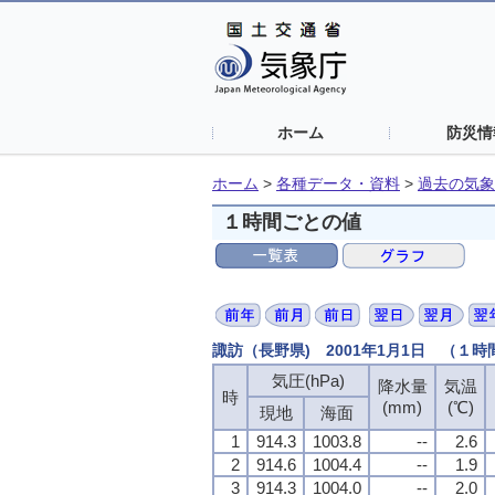
ホーム
防災情
ホーム
>
各種データ・資料
>
過去の気象
１時間ごとの値
諏訪（長野県) 2001年1月1日 （１
気圧(hPa)
気圧(hPa)
気圧(hPa)
気圧(hPa)
降水量
降水量
降水量
降水量
気温
気温
気温
気温
時
時
時
時
(mm)
(mm)
(mm)
(mm)
(℃)
(℃)
(℃)
(℃)
現地
現地
現地
現地
海面
海面
海面
海面
1
1
1
1
914.3
914.3
914.3
914.3
1003.8
1003.8
1003.8
1003.8
--
--
--
--
2.6
2.6
2.6
2.6
2
2
2
2
914.6
914.6
914.6
914.6
1004.4
1004.4
1004.4
1004.4
--
--
--
--
1.9
1.9
1.9
1.9
3
3
3
3
914.3
914.3
914.3
914.3
1004.0
1004.0
1004.0
1004.0
--
--
--
--
2.0
2.0
2.0
2.0