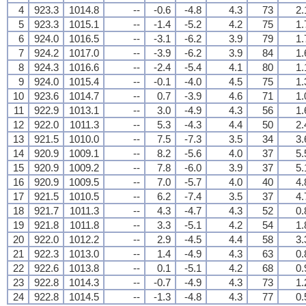
4
923.3
1014.8
--
-0.6
-4.8
4.3
73
2.
5
923.3
1015.1
--
-1.4
-5.2
4.2
75
1.
6
924.0
1016.5
--
-3.1
-6.2
3.9
79
1.
7
924.2
1017.0
--
-3.9
-6.2
3.9
84
1.
8
924.3
1016.6
--
-2.4
-5.4
4.1
80
1.
9
924.0
1015.4
--
-0.1
-4.0
4.5
75
1.
10
923.6
1014.7
--
0.7
-3.9
4.6
71
1.
11
922.9
1013.1
--
3.0
-4.9
4.3
56
1.
12
922.0
1011.3
--
5.3
-4.3
4.4
50
2.
13
921.5
1010.0
--
7.5
-7.3
3.5
34
3.
14
920.9
1009.1
--
8.2
-5.6
4.0
37
5.
15
920.9
1009.2
--
7.8
-6.0
3.9
37
5.
16
920.9
1009.5
--
7.0
-5.7
4.0
40
4.
17
921.5
1010.5
--
6.2
-7.4
3.5
37
4.
18
921.7
1011.3
--
4.3
-4.7
4.3
52
0.
19
921.8
1011.8
--
3.3
-5.1
4.2
54
1.
20
922.0
1012.2
--
2.9
-4.5
4.4
58
3.
21
922.3
1013.0
--
1.4
-4.9
4.3
63
0.
22
922.6
1013.8
--
0.1
-5.1
4.2
68
0.
23
922.8
1014.3
--
-0.7
-4.9
4.3
73
1.
24
922.8
1014.5
--
-1.3
-4.8
4.3
77
0.