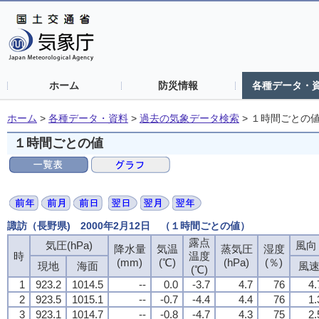
ホーム
防災情報
各種データ・
ホーム
>
各種データ・資料
>
過去の気象データ検索
>
１時間ごとの
１時間ごとの値
諏訪（長野県) 2000年2月12日 （１時間ごとの値）
露点
気圧(hPa)
風向・
降水量
気温
蒸気圧
湿度
時
温度
(mm)
(℃)
(hPa)
(％)
現地
海面
風
(℃)
1
923.2
1014.5
--
0.0
-3.7
4.7
76
4.
2
923.5
1015.1
--
-0.7
-4.4
4.4
76
1.
3
923.1
1014.7
--
-0.8
-4.7
4.3
75
2.