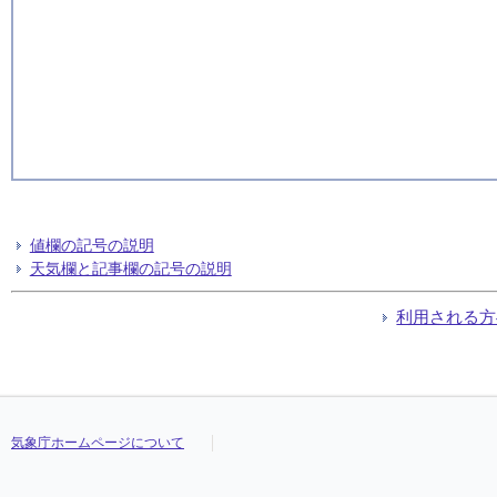
値欄の記号の説明
天気欄と記事欄の記号の説明
利用される方
気象庁ホームページについて