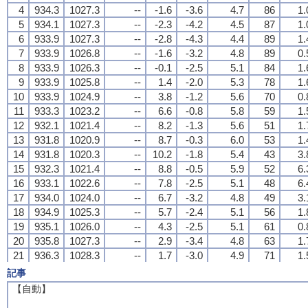
4
4
4
4
934.3
934.3
934.3
934.3
1027.3
1027.3
1027.3
1027.3
--
--
--
--
-1.6
-1.6
-1.6
-1.6
-3.6
-3.6
-3.6
-3.6
4.7
4.7
4.7
4.7
86
86
86
86
1.
1.
1.
1.
5
5
5
5
934.1
934.1
934.1
934.1
1027.3
1027.3
1027.3
1027.3
--
--
--
--
-2.3
-2.3
-2.3
-2.3
-4.2
-4.2
-4.2
-4.2
4.5
4.5
4.5
4.5
87
87
87
87
1.
1.
1.
1.
6
6
6
6
933.9
933.9
933.9
933.9
1027.3
1027.3
1027.3
1027.3
--
--
--
--
-2.8
-2.8
-2.8
-2.8
-4.3
-4.3
-4.3
-4.3
4.4
4.4
4.4
4.4
89
89
89
89
1.
1.
1.
1.
7
7
7
7
933.9
933.9
933.9
933.9
1026.8
1026.8
1026.8
1026.8
--
--
--
--
-1.6
-1.6
-1.6
-1.6
-3.2
-3.2
-3.2
-3.2
4.8
4.8
4.8
4.8
89
89
89
89
0.
0.
0.
0.
8
8
8
8
933.9
933.9
933.9
933.9
1026.3
1026.3
1026.3
1026.3
--
--
--
--
-0.1
-0.1
-0.1
-0.1
-2.5
-2.5
-2.5
-2.5
5.1
5.1
5.1
5.1
84
84
84
84
1.
1.
1.
1.
9
9
9
9
933.9
933.9
933.9
933.9
1025.8
1025.8
1025.8
1025.8
--
--
--
--
1.4
1.4
1.4
1.4
-2.0
-2.0
-2.0
-2.0
5.3
5.3
5.3
5.3
78
78
78
78
1.
1.
1.
1.
10
10
10
10
933.9
933.9
933.9
933.9
1024.9
1024.9
1024.9
1024.9
--
--
--
--
3.8
3.8
3.8
3.8
-1.2
-1.2
-1.2
-1.2
5.6
5.6
5.6
5.6
70
70
70
70
0.
0.
0.
0.
11
11
11
11
933.3
933.3
933.3
933.3
1023.2
1023.2
1023.2
1023.2
--
--
--
--
6.6
6.6
6.6
6.6
-0.8
-0.8
-0.8
-0.8
5.8
5.8
5.8
5.8
59
59
59
59
1.
1.
1.
1.
12
12
12
12
932.1
932.1
932.1
932.1
1021.4
1021.4
1021.4
1021.4
--
--
--
--
8.2
8.2
8.2
8.2
-1.3
-1.3
-1.3
-1.3
5.6
5.6
5.6
5.6
51
51
51
51
1.
1.
1.
1.
13
13
13
13
931.8
931.8
931.8
931.8
1020.9
1020.9
1020.9
1020.9
--
--
--
--
8.7
8.7
8.7
8.7
-0.3
-0.3
-0.3
-0.3
6.0
6.0
6.0
6.0
53
53
53
53
1.
1.
1.
1.
14
14
14
14
931.8
931.8
931.8
931.8
1020.3
1020.3
1020.3
1020.3
--
--
--
--
10.2
10.2
10.2
10.2
-1.8
-1.8
-1.8
-1.8
5.4
5.4
5.4
5.4
43
43
43
43
3.
3.
3.
3.
15
15
15
15
932.3
932.3
932.3
932.3
1021.4
1021.4
1021.4
1021.4
--
--
--
--
8.8
8.8
8.8
8.8
-0.5
-0.5
-0.5
-0.5
5.9
5.9
5.9
5.9
52
52
52
52
6.
6.
6.
6.
16
16
16
16
933.1
933.1
933.1
933.1
1022.6
1022.6
1022.6
1022.6
--
--
--
--
7.8
7.8
7.8
7.8
-2.5
-2.5
-2.5
-2.5
5.1
5.1
5.1
5.1
48
48
48
48
6.
6.
6.
6.
17
17
17
17
934.0
934.0
934.0
934.0
1024.0
1024.0
1024.0
1024.0
--
--
--
--
6.7
6.7
6.7
6.7
-3.2
-3.2
-3.2
-3.2
4.8
4.8
4.8
4.8
49
49
49
49
3.
3.
3.
3.
18
18
18
18
934.9
934.9
934.9
934.9
1025.3
1025.3
1025.3
1025.3
--
--
--
--
5.7
5.7
5.7
5.7
-2.4
-2.4
-2.4
-2.4
5.1
5.1
5.1
5.1
56
56
56
56
1.
1.
1.
1.
19
19
19
19
935.1
935.1
935.1
935.1
1026.0
1026.0
1026.0
1026.0
--
--
--
--
4.3
4.3
4.3
4.3
-2.5
-2.5
-2.5
-2.5
5.1
5.1
5.1
5.1
61
61
61
61
0.
0.
0.
0.
20
20
20
20
935.8
935.8
935.8
935.8
1027.3
1027.3
1027.3
1027.3
--
--
--
--
2.9
2.9
2.9
2.9
-3.4
-3.4
-3.4
-3.4
4.8
4.8
4.8
4.8
63
63
63
63
1.
1.
1.
1.
21
21
21
21
936.3
936.3
936.3
936.3
1028.3
1028.3
1028.3
1028.3
--
--
--
--
1.7
1.7
1.7
1.7
-3.0
-3.0
-3.0
-3.0
4.9
4.9
4.9
4.9
71
71
71
71
1.
1.
1.
1.
22
22
22
22
936.9
936.9
936.9
936.9
1029.2
1029.2
1029.2
1029.2
--
--
--
--
0.9
0.9
0.9
0.9
-3.2
-3.2
-3.2
-3.2
4.8
4.8
4.8
4.8
74
74
74
74
1.
1.
1.
1.
記事
23
23
23
23
937.4
937.4
937.4
937.4
1030.0
1030.0
1030.0
1030.0
--
--
--
--
0.3
0.3
0.3
0.3
-3.2
-3.2
-3.2
-3.2
4.8
4.8
4.8
4.8
77
77
77
77
1.
1.
1.
1.
【自動】
24
24
24
24
937.7
937.7
937.7
937.7
1030.5
1030.5
1030.5
1030.5
--
--
--
--
-0.1
-0.1
-0.1
-0.1
-3.3
-3.3
-3.3
-3.3
4.8
4.8
4.8
4.8
79
79
79
79
1.
1.
1.
1.