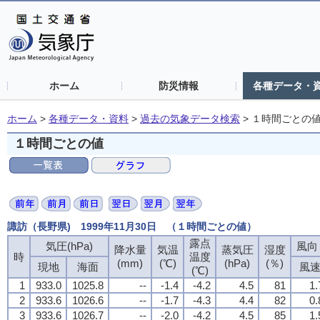
ホーム
防災情報
各種データ・
ホーム
>
各種データ・資料
>
過去の気象データ検索
>
１時間ごとの
１時間ごとの値
諏訪（長野県) 1999年11月30日 （１時間ごとの値）
露点
露点
露点
露点
気圧(hPa)
気圧(hPa)
気圧(hPa)
気圧(hPa)
風向・
風向・
風向・
風向・
降水量
降水量
降水量
降水量
気温
気温
気温
気温
蒸気圧
蒸気圧
蒸気圧
蒸気圧
湿度
湿度
湿度
湿度
時
時
時
時
温度
温度
温度
温度
(mm)
(mm)
(mm)
(mm)
(℃)
(℃)
(℃)
(℃)
(hPa)
(hPa)
(hPa)
(hPa)
(％)
(％)
(％)
(％)
現地
現地
現地
現地
海面
海面
海面
海面
風
風
風
風
(℃)
(℃)
(℃)
(℃)
1
1
1
1
933.0
933.0
933.0
933.0
1025.8
1025.8
1025.8
1025.8
--
--
--
--
-1.4
-1.4
-1.4
-1.4
-4.2
-4.2
-4.2
-4.2
4.5
4.5
4.5
4.5
81
81
81
81
1.
1.
1.
1.
2
2
2
2
933.6
933.6
933.6
933.6
1026.6
1026.6
1026.6
1026.6
--
--
--
--
-1.7
-1.7
-1.7
-1.7
-4.3
-4.3
-4.3
-4.3
4.4
4.4
4.4
4.4
82
82
82
82
0.
0.
0.
0.
3
3
3
3
933.6
933.6
933.6
933.6
1026.7
1026.7
1026.7
1026.7
--
--
--
--
-2.0
-2.0
-2.0
-2.0
-4.2
-4.2
-4.2
-4.2
4.5
4.5
4.5
4.5
85
85
85
85
1.
1.
1.
1.