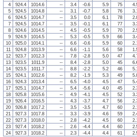
4
924.4
1014.6
--
3.4
-0.6
5.9
75
4.
5
924.5
1014.8
--
3.1
-0.7
5.8
76
3.
6
924.5
1014.7
--
3.5
0.0
6.1
78
2.
7
924.5
1014.7
--
3.5
-0.1
6.1
77
3.
8
924.6
1014.5
--
4.5
-0.5
5.9
70
2.
9
924.9
1014.5
--
5.3
-0.5
5.9
66
3.
10
925.0
1014.1
--
6.6
-0.6
5.9
60
2.
11
924.8
1013.9
--
6.6
-1.1
5.6
58
1.
12
923.7
1012.3
--
7.8
-2.8
5.0
47
4.
13
923.5
1011.9
--
8.4
-2.8
5.0
45
6.
14
923.5
1011.7
--
8.8
-2.2
5.2
46
5.
15
924.1
1012.6
--
8.2
-1.9
5.3
49
5.
16
924.3
1013.4
--
6.5
-4.0
4.5
47
5.
17
925.1
1014.7
--
5.4
-5.6
4.0
45
2.
18
925.8
1015.6
--
4.9
-4.1
4.5
52
3.
19
926.4
1016.5
--
4.3
-3.7
4.7
56
2.
20
926.8
1017.2
--
3.5
-3.5
4.7
60
2.
21
927.3
1017.8
--
3.3
-3.9
4.6
59
2.
22
927.3
1018.0
--
2.8
-4.2
4.5
60
2.
23
927.4
1018.2
--
2.6
-4.4
4.4
60
2.
24
927.3
1018.2
--
2.3
-4.4
4.4
61
2.