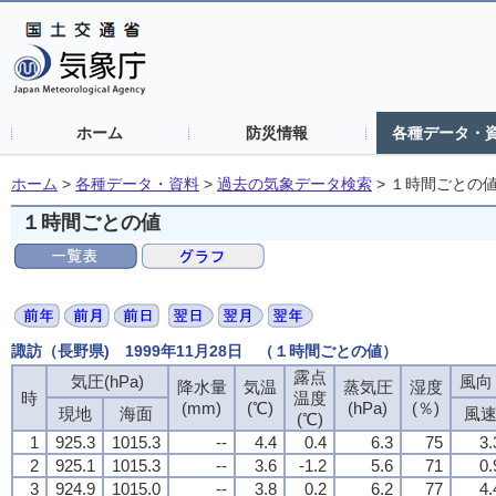
ホーム
防災情報
各種データ・
ホーム
>
各種データ・資料
>
過去の気象データ検索
>
１時間ごとの
１時間ごとの値
諏訪（長野県) 1999年11月28日 （１時間ごとの値）
露点
気圧(hPa)
風向・
降水量
気温
蒸気圧
湿度
時
温度
(mm)
(℃)
(hPa)
(％)
現地
海面
風
(℃)
1
925.3
1015.3
--
4.4
0.4
6.3
75
3.
2
925.1
1015.3
--
3.6
-1.2
5.6
71
0.
3
924.9
1015.0
--
3.8
0.2
6.2
77
4.