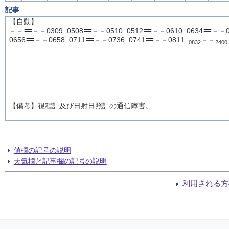
記事
【自動】
－－
－－0309. 0508
－－0510. 0512
－－0610. 0634
－－06
0656
－－0658. 0711
－－0736. 0741
－－0811.
－－
0832
2400
【備考】視程計及び日射日照計の通信障害。
値欄の記号の説明
天気欄と記事欄の記号の説明
利用される方