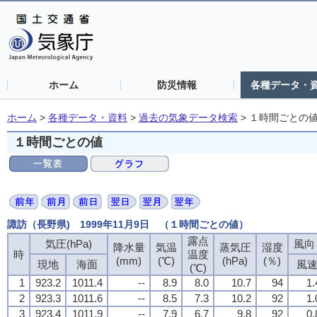
ホーム
防災情報
各種データ・
ホーム
>
各種データ・資料
>
過去の気象データ検索
>
１時間ごとの
１時間ごとの値
諏訪（長野県) 1999年11月9日 （１時間ごとの値）
露点
気圧(hPa)
風向・
降水量
気温
蒸気圧
湿度
時
温度
(mm)
(℃)
(hPa)
(％)
現地
海面
風
(℃)
1
923.2
1011.4
--
8.9
8.0
10.7
94
1.
2
923.3
1011.6
--
8.5
7.3
10.2
92
1.
3
923.4
1011.9
--
7.9
6.7
9.8
92
0.