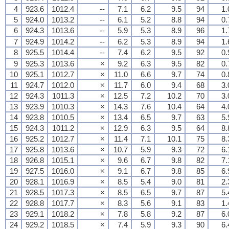
4
923.6
1012.4
--
7.1
6.2
9.5
94
1.
5
924.0
1013.2
--
6.1
5.2
8.8
94
0.
6
924.3
1013.6
--
5.9
5.3
8.9
96
1.
7
924.9
1014.2
--
6.2
5.3
8.9
94
1.
8
925.5
1014.4
--
7.4
6.2
9.5
92
0.
9
925.3
1013.6
×
9.2
6.3
9.5
82
0.
10
925.1
1012.7
×
11.0
6.6
9.7
74
0.
11
924.7
1012.0
×
11.7
6.0
9.4
68
3.
12
924.3
1011.3
×
12.5
7.2
10.2
70
3.
13
923.9
1010.3
×
14.3
7.6
10.4
64
4.
14
923.8
1010.5
×
13.4
6.5
9.7
63
5.
15
924.3
1011.2
×
12.9
6.3
9.5
64
8.
16
925.2
1012.7
×
11.4
7.1
10.1
75
8.
17
925.8
1013.6
×
10.7
5.9
9.3
72
6.
18
926.8
1015.1
×
9.6
6.7
9.8
82
7.
19
927.5
1016.0
×
9.1
6.7
9.8
85
6.
20
928.1
1016.9
×
8.5
5.4
9.0
81
2.
21
928.5
1017.3
×
8.5
6.5
9.7
87
5.
22
928.8
1017.7
×
8.3
5.6
9.1
83
1.
23
929.1
1018.2
×
7.8
5.8
9.2
87
6.
24
929.2
1018.5
×
7.4
5.9
9.3
90
6.