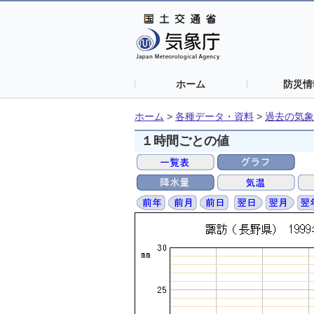
ホーム
防災情
ホーム
>
各種データ・資料
>
過去の気象
１時間ごとの値