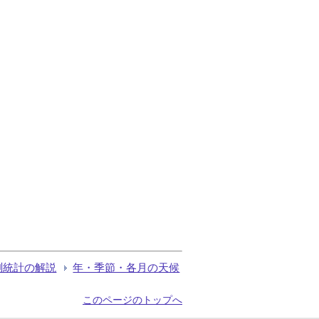
測統計の解説
年・季節・各月の天候
このページのトップへ