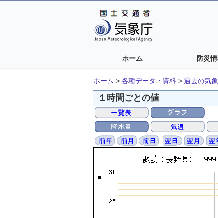
ホーム
防災情
ホーム
>
各種データ・資料
>
過去の気象
１時間ごとの値