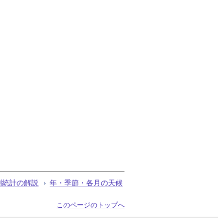
測統計の解説
年・季節・各月の天候
このページのトップへ