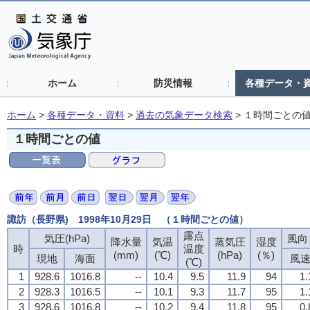
ホーム
防災情報
各種データ・
ホーム
>
各種データ・資料
>
過去の気象データ検索
>
１時間ごとの
１時間ごとの値
諏訪（長野県) 1998年10月29日 （１時間ごとの値）
露点
気圧(hPa)
風向・
降水量
気温
蒸気圧
湿度
時
温度
(mm)
(℃)
(hPa)
(％)
現地
海面
風
(℃)
1
928.6
1016.8
--
10.4
9.5
11.9
94
1.
2
928.3
1016.5
--
10.1
9.3
11.7
95
1.
3
928.6
1016.8
--
10.2
9.4
11.8
95
0.