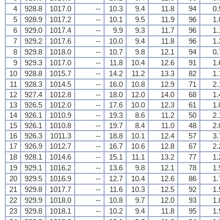
4
928.8
1017.0
--
10.3
9.4
11.8
94
0.
5
928.9
1017.2
--
10.1
9.5
11.9
96
1.
6
929.0
1017.4
--
9.9
9.3
11.7
96
1.
7
929.2
1017.6
--
10.0
9.4
11.8
96
1.
8
929.8
1018.0
--
10.7
9.8
12.1
94
0.
9
929.3
1017.0
--
11.8
10.4
12.6
91
1.
10
928.8
1015.7
--
14.2
11.2
13.3
82
1.
11
928.3
1014.5
--
16.0
10.8
12.9
71
2.
12
927.4
1012.8
--
18.0
12.0
14.0
68
1.
13
926.5
1012.0
--
17.6
10.0
12.3
61
1.
14
926.1
1010.9
--
19.3
8.6
11.2
50
2.
15
926.1
1010.8
--
19.7
8.4
11.0
48
2.
16
926.3
1011.3
--
18.8
10.1
12.4
57
3.
17
926.9
1012.7
--
16.7
10.6
12.8
67
2.
18
928.1
1014.6
--
15.1
11.1
13.2
77
1.
19
929.1
1016.2
--
13.6
9.8
12.1
78
1.
20
929.5
1016.9
--
12.7
10.4
12.6
86
1.
21
929.8
1017.7
--
11.6
10.3
12.5
92
1.
22
929.9
1018.0
--
10.8
9.7
12.0
93
1.
23
929.8
1018.1
--
10.2
9.4
11.8
95
1.