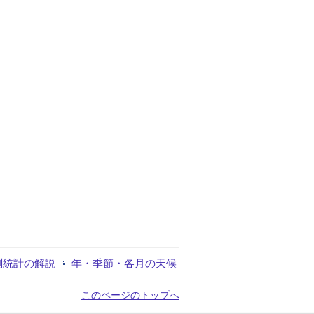
測統計の解説
年・季節・各月の天候
このページのトップへ