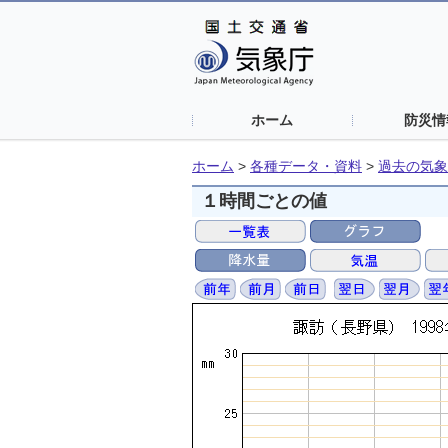
ホーム
防災情
ホーム
>
各種データ・資料
>
過去の気象
１時間ごとの値