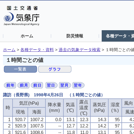
ホーム
防災情報
各種データ・
ホーム
>
各種データ・資料
>
過去の気象データ検索
>
１時間ごとの
１時間ごとの値
諏訪（長野県) 1998年4月26日 （１時間ごとの値）
露点
露点
露点
露点
気圧(hPa)
気圧(hPa)
気圧(hPa)
気圧(hPa)
風向・
風向・
風向・
風向・
降水量
降水量
降水量
降水量
気温
気温
気温
気温
蒸気圧
蒸気圧
蒸気圧
蒸気圧
湿度
湿度
湿度
湿度
時
時
時
時
温度
温度
温度
温度
(mm)
(mm)
(mm)
(mm)
(℃)
(℃)
(℃)
(℃)
(hPa)
(hPa)
(hPa)
(hPa)
(％)
(％)
(％)
(％)
現地
現地
現地
現地
海面
海面
海面
海面
風
風
風
風
(℃)
(℃)
(℃)
(℃)
1
1
1
1
920.7
920.7
920.7
920.7
1007.2
1007.2
1007.2
1007.2
0.0
0.0
0.0
0.0
13.1
13.1
13.1
13.1
12.3
12.3
12.3
12.3
14.3
14.3
14.3
14.3
95
95
95
95
4.
4.
4.
4.
2
2
2
2
920.9
920.9
920.9
920.9
1007.5
1007.5
1007.5
1007.5
--
--
--
--
12.7
12.7
12.7
12.7
12.2
12.2
12.2
12.2
14.2
14.2
14.2
14.2
97
97
97
97
6.
6.
6.
6.
3
3
3
3
921.6
921.6
921.6
921.6
1008.6
1008.6
1008.6
1008.6
--
--
--
--
11.8
11.8
11.8
11.8
11.0
11.0
11.0
11.0
13.1
13.1
13.1
13.1
95
95
95
95
5.
5.
5.
5.