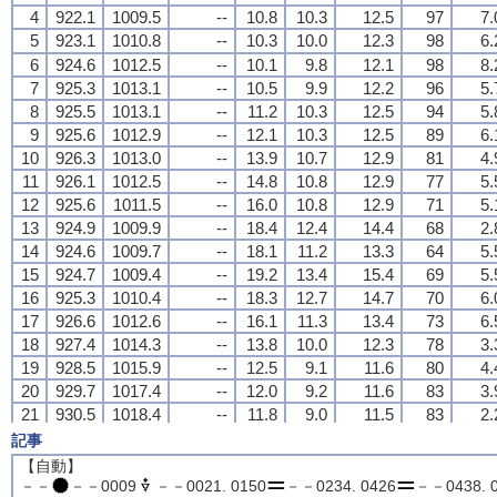
4
4
4
4
922.1
922.1
922.1
922.1
1009.5
1009.5
1009.5
1009.5
--
--
--
--
10.8
10.8
10.8
10.8
10.3
10.3
10.3
10.3
12.5
12.5
12.5
12.5
97
97
97
97
7.
7.
7.
7.
5
5
5
5
923.1
923.1
923.1
923.1
1010.8
1010.8
1010.8
1010.8
--
--
--
--
10.3
10.3
10.3
10.3
10.0
10.0
10.0
10.0
12.3
12.3
12.3
12.3
98
98
98
98
6.
6.
6.
6.
6
6
6
6
924.6
924.6
924.6
924.6
1012.5
1012.5
1012.5
1012.5
--
--
--
--
10.1
10.1
10.1
10.1
9.8
9.8
9.8
9.8
12.1
12.1
12.1
12.1
98
98
98
98
8.
8.
8.
8.
7
7
7
7
925.3
925.3
925.3
925.3
1013.1
1013.1
1013.1
1013.1
--
--
--
--
10.5
10.5
10.5
10.5
9.9
9.9
9.9
9.9
12.2
12.2
12.2
12.2
96
96
96
96
5.
5.
5.
5.
8
8
8
8
925.5
925.5
925.5
925.5
1013.1
1013.1
1013.1
1013.1
--
--
--
--
11.2
11.2
11.2
11.2
10.3
10.3
10.3
10.3
12.5
12.5
12.5
12.5
94
94
94
94
5.
5.
5.
5.
9
9
9
9
925.6
925.6
925.6
925.6
1012.9
1012.9
1012.9
1012.9
--
--
--
--
12.1
12.1
12.1
12.1
10.3
10.3
10.3
10.3
12.5
12.5
12.5
12.5
89
89
89
89
6.
6.
6.
6.
10
10
10
10
926.3
926.3
926.3
926.3
1013.0
1013.0
1013.0
1013.0
--
--
--
--
13.9
13.9
13.9
13.9
10.7
10.7
10.7
10.7
12.9
12.9
12.9
12.9
81
81
81
81
4.
4.
4.
4.
11
11
11
11
926.1
926.1
926.1
926.1
1012.5
1012.5
1012.5
1012.5
--
--
--
--
14.8
14.8
14.8
14.8
10.8
10.8
10.8
10.8
12.9
12.9
12.9
12.9
77
77
77
77
5.
5.
5.
5.
12
12
12
12
925.6
925.6
925.6
925.6
1011.5
1011.5
1011.5
1011.5
--
--
--
--
16.0
16.0
16.0
16.0
10.8
10.8
10.8
10.8
12.9
12.9
12.9
12.9
71
71
71
71
5.
5.
5.
5.
13
13
13
13
924.9
924.9
924.9
924.9
1009.9
1009.9
1009.9
1009.9
--
--
--
--
18.4
18.4
18.4
18.4
12.4
12.4
12.4
12.4
14.4
14.4
14.4
14.4
68
68
68
68
2.
2.
2.
2.
14
14
14
14
924.6
924.6
924.6
924.6
1009.7
1009.7
1009.7
1009.7
--
--
--
--
18.1
18.1
18.1
18.1
11.2
11.2
11.2
11.2
13.3
13.3
13.3
13.3
64
64
64
64
5.
5.
5.
5.
15
15
15
15
924.7
924.7
924.7
924.7
1009.4
1009.4
1009.4
1009.4
--
--
--
--
19.2
19.2
19.2
19.2
13.4
13.4
13.4
13.4
15.4
15.4
15.4
15.4
69
69
69
69
5.
5.
5.
5.
16
16
16
16
925.3
925.3
925.3
925.3
1010.4
1010.4
1010.4
1010.4
--
--
--
--
18.3
18.3
18.3
18.3
12.7
12.7
12.7
12.7
14.7
14.7
14.7
14.7
70
70
70
70
6.
6.
6.
6.
17
17
17
17
926.6
926.6
926.6
926.6
1012.6
1012.6
1012.6
1012.6
--
--
--
--
16.1
16.1
16.1
16.1
11.3
11.3
11.3
11.3
13.4
13.4
13.4
13.4
73
73
73
73
6.
6.
6.
6.
18
18
18
18
927.4
927.4
927.4
927.4
1014.3
1014.3
1014.3
1014.3
--
--
--
--
13.8
13.8
13.8
13.8
10.0
10.0
10.0
10.0
12.3
12.3
12.3
12.3
78
78
78
78
3.
3.
3.
3.
19
19
19
19
928.5
928.5
928.5
928.5
1015.9
1015.9
1015.9
1015.9
--
--
--
--
12.5
12.5
12.5
12.5
9.1
9.1
9.1
9.1
11.6
11.6
11.6
11.6
80
80
80
80
4.
4.
4.
4.
20
20
20
20
929.7
929.7
929.7
929.7
1017.4
1017.4
1017.4
1017.4
--
--
--
--
12.0
12.0
12.0
12.0
9.2
9.2
9.2
9.2
11.6
11.6
11.6
11.6
83
83
83
83
3.
3.
3.
3.
21
21
21
21
930.5
930.5
930.5
930.5
1018.4
1018.4
1018.4
1018.4
--
--
--
--
11.8
11.8
11.8
11.8
9.0
9.0
9.0
9.0
11.5
11.5
11.5
11.5
83
83
83
83
2.
2.
2.
2.
22
22
22
22
930.8
930.8
930.8
930.8
1018.7
1018.7
1018.7
1018.7
--
--
--
--
11.6
11.6
11.6
11.6
8.8
8.8
8.8
8.8
11.3
11.3
11.3
11.3
83
83
83
83
1.
1.
1.
1.
記事
23
23
23
23
930.9
930.9
930.9
930.9
1018.8
1018.8
1018.8
1018.8
--
--
--
--
11.9
11.9
11.9
11.9
8.9
8.9
8.9
8.9
11.4
11.4
11.4
11.4
82
82
82
82
0.
0.
0.
0.
【自動】
24
24
24
24
930.8
930.8
930.8
930.8
1018.4
1018.4
1018.4
1018.4
--
--
--
--
12.5
12.5
12.5
12.5
10.4
10.4
10.4
10.4
12.6
12.6
12.6
12.6
87
87
87
87
1.
1.
1.
1.
－－
－－0009
－－0021. 0150
－－0234. 0426
－－0438. 