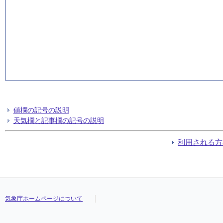
値欄の記号の説明
天気欄と記事欄の記号の説明
利用される方
気象庁ホームページについて