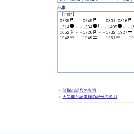
記事
【自動】
0739
－－0749
－－0801. 0816
1
1314
－－1334
－－1405
－－15
1652
－－1726
－－1732. 1927
1948
－－1949
－－1951
－－195
値欄の記号の説明
天気欄と記事欄の記号の説明