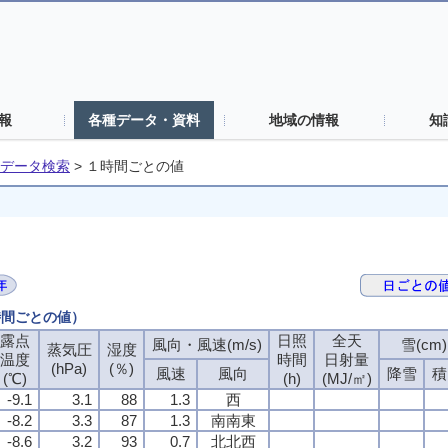
報
各種データ・資料
地域の情報
知
データ検索
>
１時間ごとの値
時間ごとの値）
露点
日照
全天
風向・風速(m/s)
雪(cm)
蒸気圧
湿度
温度
時間
日射量
(hPa)
(％)
風速
風向
降雪
積
(℃)
(h)
(MJ/㎡)
-9.1
3.1
88
1.3
西
-8.2
3.3
87
1.3
南南東
-8.6
3.2
93
0.7
北北西