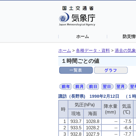
ホーム
防災情
ホーム
>
各種データ・資料
>
過去の気象
１時間ごとの値
諏訪（長野県) 1998年2月12日 （１
気圧(hPa)
降水量
気温
時
(mm)
(℃)
現地
海面
1
933.7
1028.8
--
-7.5
2
933.5
1028.2
--
-6.4
3
932.8
1027.9
--
-7.7