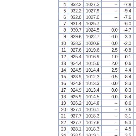
4
932.2
1027.3
--
-7.8
5
932.2
1027.9
--
-9.4
6
932.0
1027.0
--
-7.6
7
931.4
1025.7
--
-6.0
8
930.7
1024.5
0.0
-4.7
9
929.6
1022.7
0.0
-3.3
10
928.3
1020.8
0.0
-2.0
11
927.6
1019.6
2.5
-0.8
12
925.4
1016.9
1.0
0.1
13
924.4
1015.6
2.0
0.6
14
924.5
1014.4
2.5
4.4
15
923.9
1012.3
0.5
8.4
16
924.8
1013.3
0.0
8.3
17
924.9
1013.4
0.0
8.3
18
925.9
1014.5
0.0
8.4
19
926.2
1014.8
--
8.6
20
927.1
1016.1
--
7.6
21
927.7
1018.3
--
3.1
22
927.7
1017.6
--
5.3
23
928.1
1018.3
--
4.5
24
928.5
1019.1
--
3.5