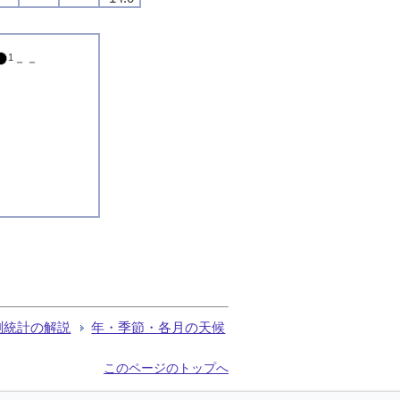
1
－－
測統計の解説
年・季節・各月の天候
このページのトップへ