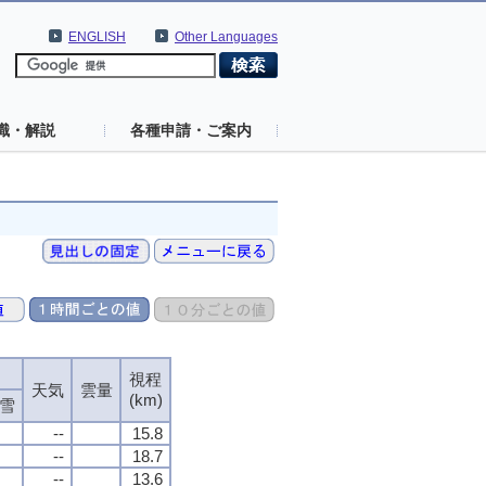
ENGLISH
Other Languages
識・解説
各種申請・ご案内
視程
天気
雲量
(km)
雪
--
15.8
--
18.7
--
13.6