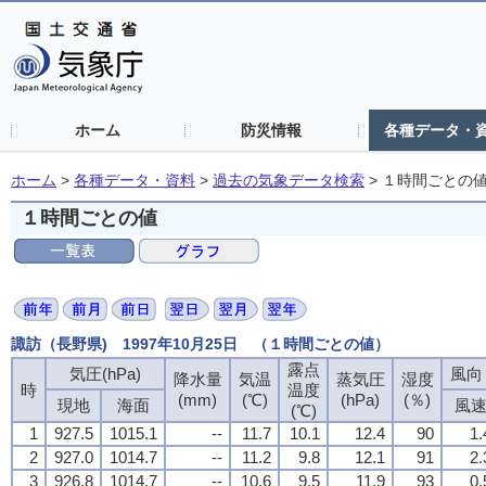
ホーム
防災情報
各種データ・
ホーム
>
各種データ・資料
>
過去の気象データ検索
>
１時間ごとの
１時間ごとの値
諏訪（長野県) 1997年10月25日 （１時間ごとの値）
露点
気圧(hPa)
風向・
降水量
気温
蒸気圧
湿度
時
温度
(mm)
(℃)
(hPa)
(％)
現地
海面
風
(℃)
1
927.5
1015.1
--
11.7
10.1
12.4
90
1.
2
927.0
1014.7
--
11.2
9.8
12.1
91
2.
3
926.8
1014.7
--
10.6
9.5
11.9
93
0.