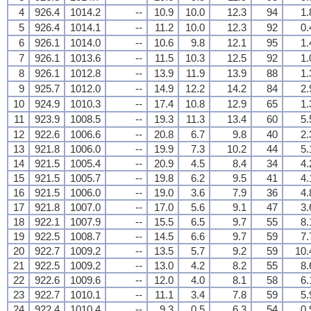
4
926.4
1014.2
--
10.9
10.0
12.3
94
1.
5
926.4
1014.1
--
11.2
10.0
12.3
92
0.
6
926.1
1014.0
--
10.6
9.8
12.1
95
1.
7
926.1
1013.6
--
11.5
10.3
12.5
92
1.
8
926.1
1012.8
--
13.9
11.9
13.9
88
1.
9
925.7
1012.0
--
14.9
12.2
14.2
84
2.
10
924.9
1010.3
--
17.4
10.8
12.9
65
1.
11
923.9
1008.5
--
19.3
11.3
13.4
60
5.
12
922.6
1006.6
--
20.8
6.7
9.8
40
2.
13
921.8
1006.0
--
19.9
7.3
10.2
44
5.
14
921.5
1005.4
--
20.9
4.5
8.4
34
4.
15
921.5
1005.7
--
19.8
6.2
9.5
41
4.
16
921.5
1006.0
--
19.0
3.6
7.9
36
4.
17
921.8
1007.0
--
17.0
5.6
9.1
47
3.
18
922.1
1007.9
--
15.5
6.5
9.7
55
8.
19
922.5
1008.7
--
14.5
6.6
9.7
59
7.
20
922.7
1009.2
--
13.5
5.7
9.2
59
10.
21
922.5
1009.2
--
13.0
4.2
8.2
55
8.
22
922.6
1009.6
--
12.0
4.0
8.1
58
6.
23
922.7
1010.1
--
11.1
3.4
7.8
59
5.
24
922.4
1010.4
--
9.3
0.5
6.3
54
0.