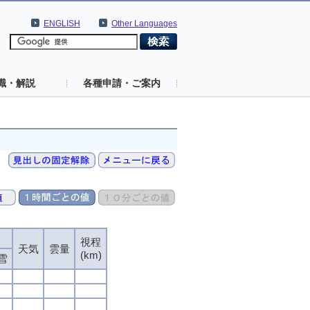
ENGLISH
Other Languages
識・解説
各種申請・ご案内
視程
視程
視程
視程
天気
天気
天気
天気
雲量
雲量
雲量
雲量
(km)
(km)
(km)
(km)
雪
雪
雪
雪