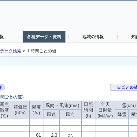
報
各種データ・資料
地域の情報
知
データ検索
>
１時間ごとの値
時間ごとの値）
露点
露点
露点
露点
日照
日照
日照
日照
全天
全天
全天
全天
風向・風速(m/s)
風向・風速(m/s)
風向・風速(m/s)
風向・風速(m/s)
雪(cm)
雪(cm)
雪(cm)
雪(cm)
蒸気圧
蒸気圧
蒸気圧
蒸気圧
湿度
湿度
湿度
湿度
温度
温度
温度
温度
時間
時間
時間
時間
日射量
日射量
日射量
日射量
(hPa)
(hPa)
(hPa)
(hPa)
(％)
(％)
(％)
(％)
風速
風速
風速
風速
風向
風向
風向
風向
降雪
降雪
降雪
降雪
積
積
積
積
(℃)
(℃)
(℃)
(℃)
(h)
(h)
(h)
(h)
(MJ/㎡)
(MJ/㎡)
(MJ/㎡)
(MJ/㎡)
61
61
61
61
2.3
2.3
2.3
2.3
北
北
北
北