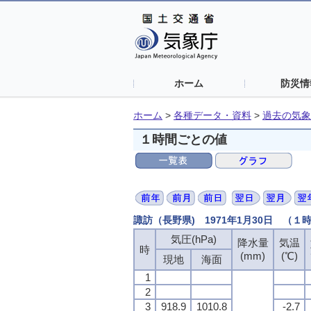
ホーム
防災情
ホーム
>
各種データ・資料
>
過去の気象
１時間ごとの値
諏訪（長野県) 1971年1月30日 （１
気圧(hPa)
気圧(hPa)
気圧(hPa)
気圧(hPa)
降水量
降水量
降水量
降水量
気温
気温
気温
気温
時
時
時
時
(mm)
(mm)
(mm)
(mm)
(℃)
(℃)
(℃)
(℃)
現地
現地
現地
現地
海面
海面
海面
海面
1
1
1
1
2
2
2
2
3
3
3
3
918.9
918.9
918.9
918.9
1010.8
1010.8
1010.8
1010.8
-2.7
-2.7
-2.7
-2.7