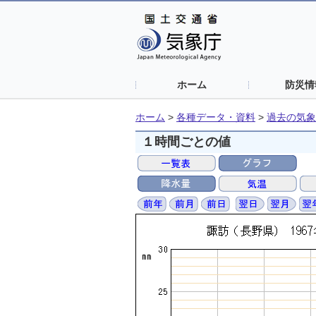
ホーム
防災情
ホーム
>
各種データ・資料
>
過去の気象
１時間ごとの値