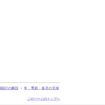
測統計の解説
年・季節・各月の天候
このページのトップへ