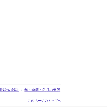
測統計の解説
年・季節・各月の天候
このページのトップへ