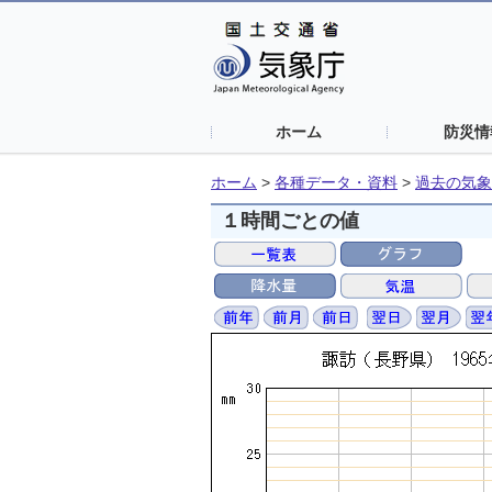
ホーム
防災情
ホーム
>
各種データ・資料
>
過去の気象
１時間ごとの値