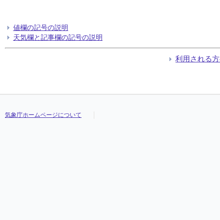
値欄の記号の説明
天気欄と記事欄の記号の説明
利用される方
気象庁ホームページについて