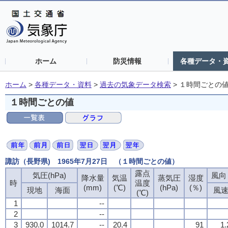
ホーム
防災情報
各種データ・
ホーム
>
各種データ・資料
>
過去の気象データ検索
>
１時間ごとの
１時間ごとの値
諏訪（長野県) 1965年7月27日 （１時間ごとの値）
露点
気圧(hPa)
風向・
降水量
気温
蒸気圧
湿度
時
温度
(mm)
(℃)
(hPa)
(％)
現地
海面
風
(℃)
1
--
2
--
3
930.0
1014.7
--
20.4
91
1.