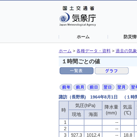
ホーム
防災情
ホーム
>
各種データ・資料
>
過去の気象
１時間ごとの値
諏訪（長野県) 1964年8月1日 （１
気圧(hPa)
気圧(hPa)
気圧(hPa)
気圧(hPa)
降水量
降水量
降水量
降水量
気温
気温
気温
気温
時
時
時
時
(mm)
(mm)
(mm)
(mm)
(℃)
(℃)
(℃)
(℃)
現地
現地
現地
現地
海面
海面
海面
海面
1
1
1
1
--
--
--
--
2
2
2
2
--
--
--
--
3
3
3
3
927.3
927.3
927.3
927.3
1012.4
1012.4
1012.4
1012.4
--
--
--
--
18.8
18.8
18.8
18.8