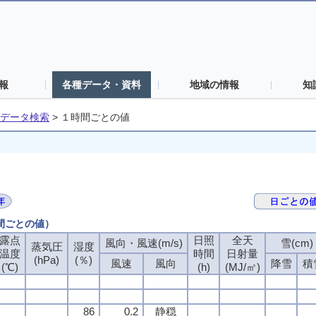
報
各種データ・資料
地域の情報
知
データ検索
>
１時間ごとの値
時間ごとの値）
露点
露点
露点
露点
日照
日照
日照
日照
全天
全天
全天
全天
風向・風速(m/s)
風向・風速(m/s)
風向・風速(m/s)
風向・風速(m/s)
雪(cm)
雪(cm)
雪(cm)
雪(cm)
蒸気圧
蒸気圧
蒸気圧
蒸気圧
湿度
湿度
湿度
湿度
温度
温度
温度
温度
時間
時間
時間
時間
日射量
日射量
日射量
日射量
(hPa)
(hPa)
(hPa)
(hPa)
(％)
(％)
(％)
(％)
風速
風速
風速
風速
風向
風向
風向
風向
降雪
降雪
降雪
降雪
積
積
積
積
(℃)
(℃)
(℃)
(℃)
(h)
(h)
(h)
(h)
(MJ/㎡)
(MJ/㎡)
(MJ/㎡)
(MJ/㎡)
86
86
86
86
0.2
0.2
0.2
0.2
静穏
静穏
静穏
静穏