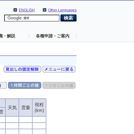
ENGLISH
Other Languages
識・解説
各種申請・ご案内
視程
視程
視程
視程
天気
天気
天気
天気
雲量
雲量
雲量
雲量
(km)
(km)
(km)
(km)
雪
雪
雪
雪