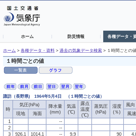
ホーム
防災情報
各種データ・
ホーム
>
各種データ・資料
>
過去の気象データ検索
>
１時間ごとの
１時間ごとの値
諏訪（長野県) 1964年5月4日 （１時間ごとの値）
露点
気圧(hPa)
風向・
降水量
気温
蒸気圧
湿度
時
温度
(mm)
(℃)
(hPa)
(％)
現地
海面
風
(℃)
1
--
2
--
3
926.1
1014.1
--
9.9
90
4.