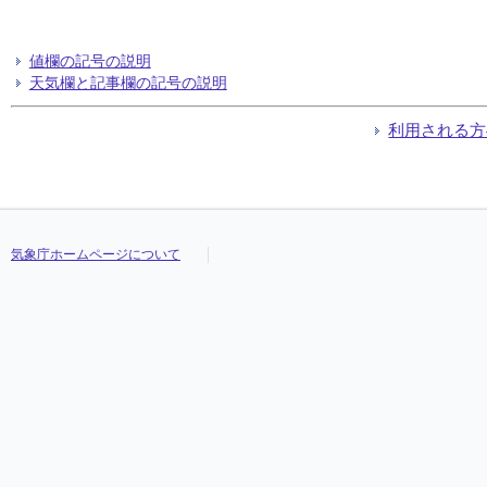
値欄の記号の説明
天気欄と記事欄の記号の説明
利用される方
気象庁ホームページについて