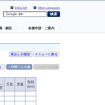
ENGLISH
Other Languages
識・解説
各種申請・ご案内
視程
天気
雲量
(km)
雪