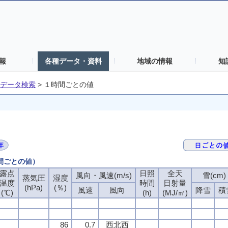
報
各種データ・資料
地域の情報
知
データ検索
>
１時間ごとの値
時間ごとの値）
露点
日照
全天
風向・風速(m/s)
雪(cm)
蒸気圧
湿度
温度
時間
日射量
(hPa)
(％)
風速
風向
降雪
積
(℃)
(h)
(MJ/㎡)
86
0.7
西北西