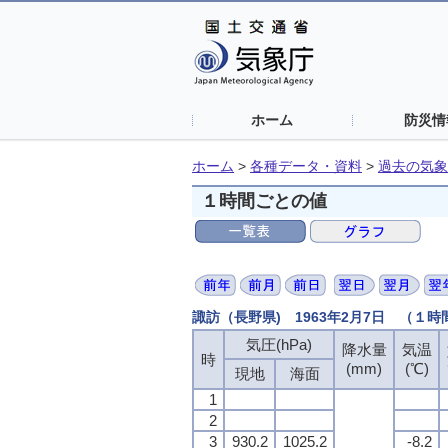
ホーム
防災情
ホーム
>
各種データ・資料
>
過去の気象
１時間ごとの値
諏訪（長野県) 1963年2月7日 （１
気圧(hPa)
降水量
気温
時
(mm)
(℃)
現地
海面
1
2
3
930.2
1025.2
-8.2