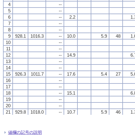
4
4
4
4
--
--
--
--
5
5
5
5
--
--
--
--
6
6
6
6
--
--
--
--
2.2
2.2
2.2
2.2
1.
1.
1.
1.
7
7
7
7
--
--
--
--
8
8
8
8
--
--
--
--
9
9
9
9
928.1
928.1
928.1
928.1
1016.3
1016.3
1016.3
1016.3
--
--
--
--
10.0
10.0
10.0
10.0
5.9
5.9
5.9
5.9
48
48
48
48
1.
1.
1.
1.
10
10
10
10
--
--
--
--
11
11
11
11
--
--
--
--
12
12
12
12
--
--
--
--
14.9
14.9
14.9
14.9
6.
6.
6.
6.
13
13
13
13
--
--
--
--
14
14
14
14
--
--
--
--
15
15
15
15
926.3
926.3
926.3
926.3
1011.7
1011.7
1011.7
1011.7
--
--
--
--
17.6
17.6
17.6
17.6
5.4
5.4
5.4
5.4
27
27
27
27
5.
5.
5.
5.
16
16
16
16
--
--
--
--
17
17
17
17
--
--
--
--
18
18
18
18
--
--
--
--
15.1
15.1
15.1
15.1
6.
6.
6.
6.
19
19
19
19
--
--
--
--
20
20
20
20
--
--
--
--
21
21
21
21
929.8
929.8
929.8
929.8
1018.0
1018.0
1018.0
1018.0
--
--
--
--
10.7
10.7
10.7
10.7
5.9
5.9
5.9
5.9
46
46
46
46
1.
1.
1.
1.
22
22
22
22
--
--
--
--
23
23
23
23
--
--
--
--
24
24
24
24
--
--
--
--
5.5
5.5
5.5
5.5
1.
1.
1.
1.
値欄の記号の説明