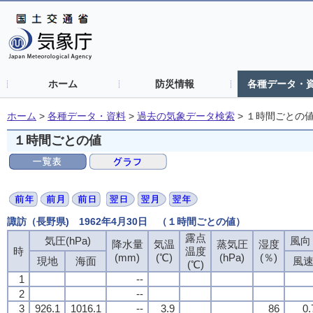
ホーム
防災情報
各種データ・
ホーム
>
各種データ・資料
>
過去の気象データ検索
>
１時間ごとの
１時間ごとの値
諏訪（長野県) 1962年4月30日 （１時間ごとの値）
露点
露点
露点
露点
気圧(hPa)
気圧(hPa)
気圧(hPa)
気圧(hPa)
風向・
風向・
風向・
風向・
降水量
降水量
降水量
降水量
気温
気温
気温
気温
蒸気圧
蒸気圧
蒸気圧
蒸気圧
湿度
湿度
湿度
湿度
時
時
時
時
温度
温度
温度
温度
(mm)
(mm)
(mm)
(mm)
(℃)
(℃)
(℃)
(℃)
(hPa)
(hPa)
(hPa)
(hPa)
(％)
(％)
(％)
(％)
現地
現地
現地
現地
海面
海面
海面
海面
風
風
風
風
(℃)
(℃)
(℃)
(℃)
1
1
1
1
--
--
--
--
2
2
2
2
--
--
--
--
3
3
3
3
926.1
926.1
926.1
926.1
1016.1
1016.1
1016.1
1016.1
--
--
--
--
3.9
3.9
3.9
3.9
86
86
86
86
0.
0.
0.
0.