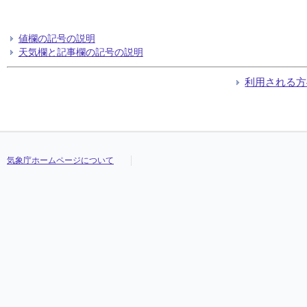
値欄の記号の説明
天気欄と記事欄の記号の説明
利用される方
気象庁ホームページについて