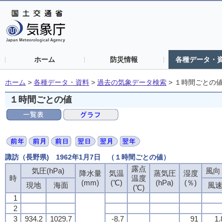
ホーム
防災情報
各種データ・
ホーム
>
各種データ・資料
>
過去の気象データ検索
>
１時間ごとの
１時間ごとの値
諏訪（長野県) 1962年1月7日 （１時間ごとの値）
露点
気圧(hPa)
風向・
降水量
気温
蒸気圧
湿度
時
温度
(mm)
(℃)
(hPa)
(％)
現地
海面
風
(℃)
1
2
3
934.2
1029.7
-8.7
91
1.