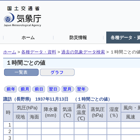
ホーム
防災情報
各種データ・
ホーム
>
各種データ・資料
>
過去の気象データ検索
>
１時間ごとの
１時間ごとの値
諏訪（長野県) 1937年11月13日 （１時間ごとの値）
露点
気圧(hPa)
風向・風
降水量
気温
蒸気圧
湿度
時
温度
(mm)
(℃)
(hPa)
(％)
現地
海面
風速
(℃)
1
2
3