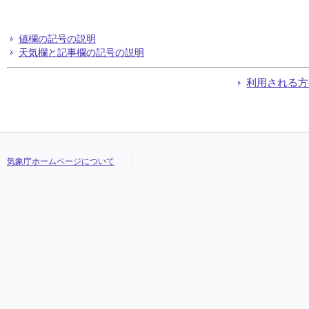
値欄の記号の説明
天気欄と記事欄の記号の説明
利用される方
気象庁ホームページについて