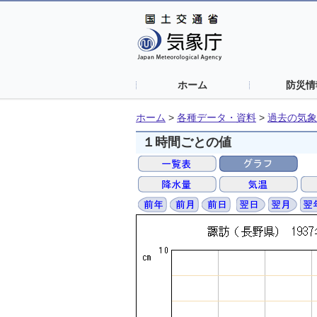
ホーム
防災情
ホーム
>
各種データ・資料
>
過去の気象
１時間ごとの値