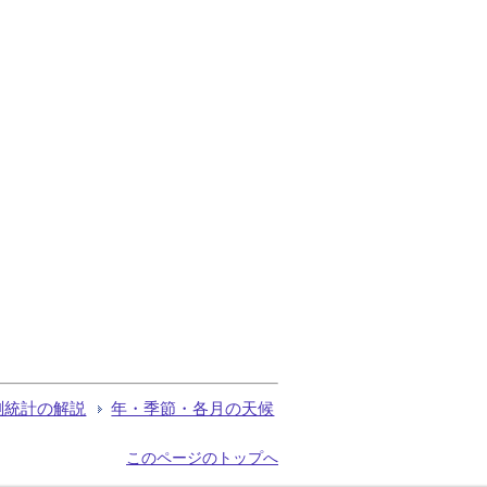
測統計の解説
年・季節・各月の天候
このページのトップへ