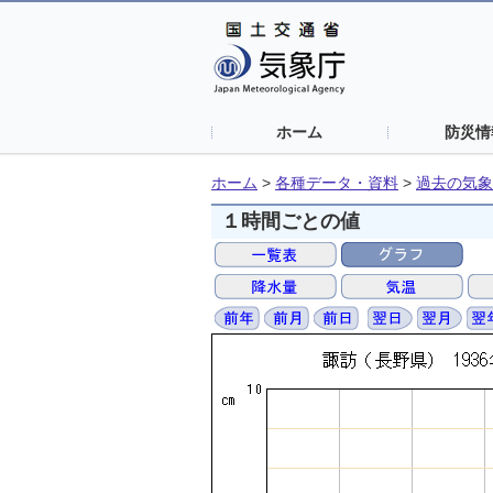
ホーム
防災情
ホーム
>
各種データ・資料
>
過去の気象
１時間ごとの値