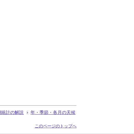
測統計の解説
年・季節・各月の天候
このページのトップへ