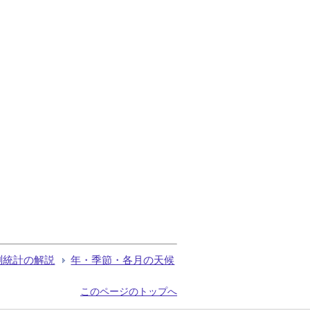
測統計の解説
年・季節・各月の天候
このページのトップへ