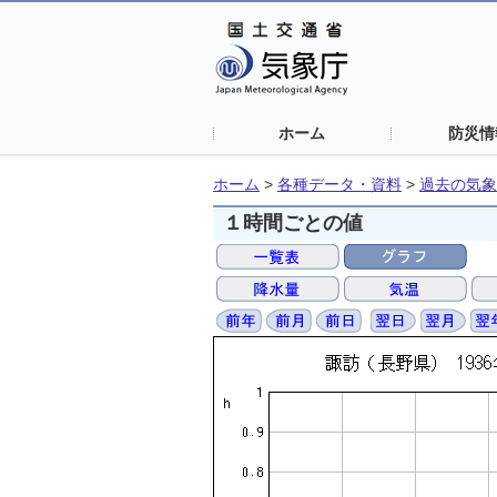
ホーム
防災情
ホーム
>
各種データ・資料
>
過去の気象
１時間ごとの値