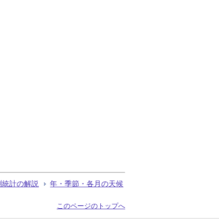
測統計の解説
年・季節・各月の天候
このページのトップへ