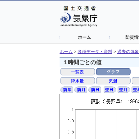
ホーム
防災情
ホーム
>
各種データ・資料
>
過去の気象
１時間ごとの値