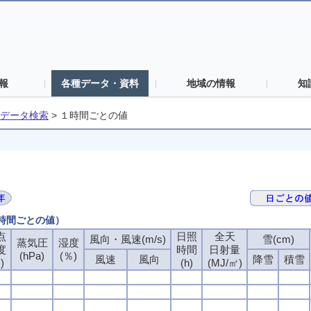
報
各種データ・資料
地域の情報
知
データ検索
>
１時間ごとの値
１時間ごとの値）
点
日照
全天
風向・風速(m/s)
雪(cm)
蒸気圧
湿度
度
時間
日射量
(hPa)
(％)
風速
風向
降雪
積雪
)
(h)
(MJ/㎡)