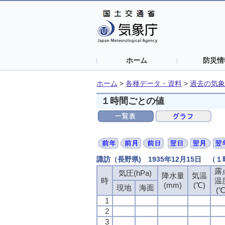
ホーム
防災情
ホーム
>
各種データ・資料
>
過去の気象
１時間ごとの値
諏訪（長野県) 1935年12月15日 （
露
気圧(hPa)
降水量
気温
時
温
(mm)
(℃)
現地
海面
(℃
1
2
3