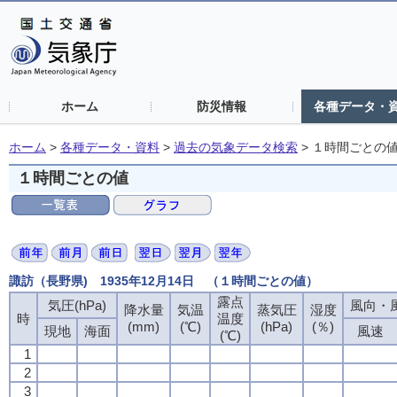
ホーム
防災情報
各種データ・
ホーム
>
各種データ・資料
>
過去の気象データ検索
>
１時間ごとの
１時間ごとの値
諏訪（長野県) 1935年12月14日 （１時間ごとの値）
露点
気圧(hPa)
風向・風
降水量
気温
蒸気圧
湿度
時
温度
(mm)
(℃)
(hPa)
(％)
現地
海面
風速
(℃)
1
2
3