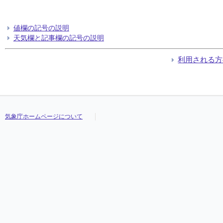
値欄の記号の説明
天気欄と記事欄の記号の説明
利用される方
気象庁ホームページについて