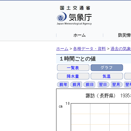
ホーム
防災情
ホーム
>
各種データ・資料
>
過去の気象
１時間ごとの値