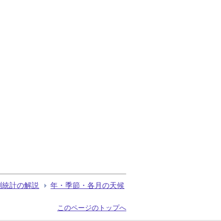
測統計の解説
年・季節・各月の天候
このページのトップへ