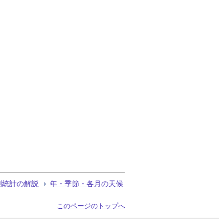
測統計の解説
年・季節・各月の天候
このページのトップへ