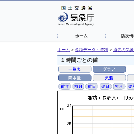
ホーム
防災情
ホーム
>
各種データ・資料
>
過去の気象
１時間ごとの値