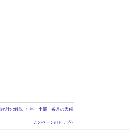
測統計の解説
年・季節・各月の天候
このページのトップへ