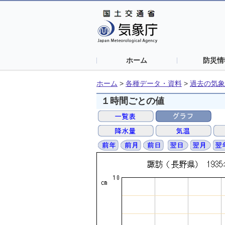
ホーム
防災情
ホーム
>
各種データ・資料
>
過去の気象
１時間ごとの値