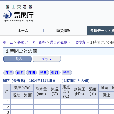
ホーム
防災情報
各種データ・
ホーム
>
各種データ・資料
>
過去の気象データ検索
>
１時間ごとの
１時間ごとの値
諏訪（長野県) 1934年11月15日 （１時間ごとの値）
露点
気圧(hPa)
風向・風
降水量
気温
蒸気圧
湿度
時
温度
(mm)
(℃)
(hPa)
(％)
現地
海面
風速
(℃)
1
2
3