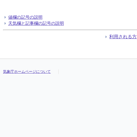
値欄の記号の説明
天気欄と記事欄の記号の説明
利用される方
気象庁ホームページについて