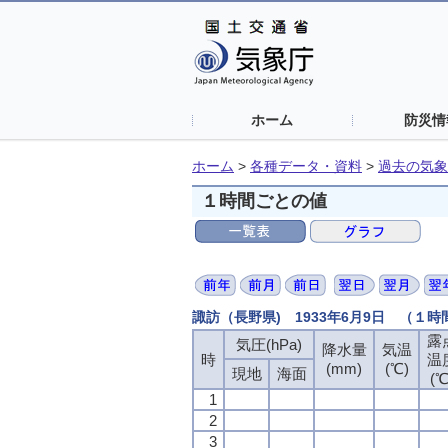
ホーム
防災情
ホーム
>
各種データ・資料
>
過去の気象
１時間ごとの値
諏訪（長野県) 1933年6月9日 （１
露
気圧(hPa)
降水量
気温
時
温
(mm)
(℃)
現地
海面
(℃
1
2
3