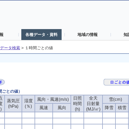
報
各種データ・資料
地域の情報
知
データ検索
>
１時間ごとの値
時間ごとの値）
点
日照
全天
風向・風速(m/s)
雪(cm)
蒸気圧
湿度
度
時間
日射量
(hPa)
(％)
風速
風向
降雪
積雪
)
(h)
(MJ/㎡)