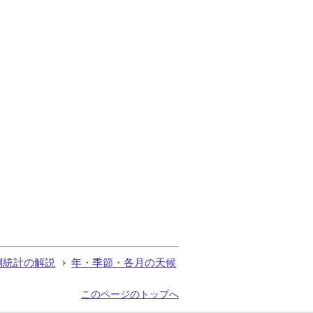
測統計の解説
年・季節・各月の天候
このページのトップへ