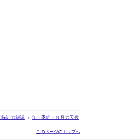
測統計の解説
年・季節・各月の天候
このページのトップへ