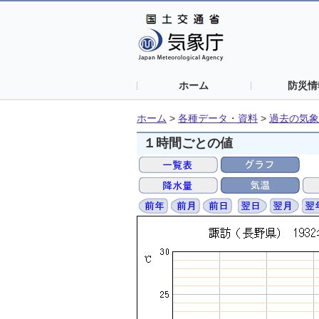
ホーム
防災情
ホーム
>
各種データ・資料
>
過去の気象
１時間ごとの値