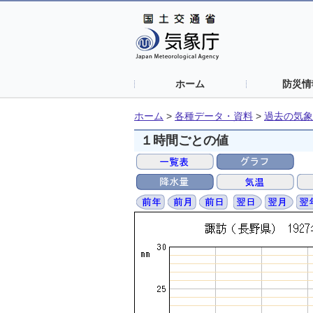
ホーム
防災情
ホーム
>
各種データ・資料
>
過去の気象
１時間ごとの値