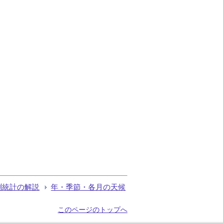
測統計の解説
年・季節・各月の天候
このページのトップへ