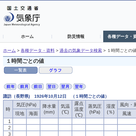
ホーム
防災情報
各種データ・
ホーム
>
各種データ・資料
>
過去の気象データ検索
>
１時間ごとの
１時間ごとの値
諏訪（長野県) 1926年10月12日 （１時間ごとの値）
露点
露点
露点
露点
気圧(hPa)
気圧(hPa)
気圧(hPa)
気圧(hPa)
風向・風
風向・風
風向・風
風向・風
降水量
降水量
降水量
降水量
気温
気温
気温
気温
蒸気圧
蒸気圧
蒸気圧
蒸気圧
湿度
湿度
湿度
湿度
時
時
時
時
温度
温度
温度
温度
(mm)
(mm)
(mm)
(mm)
(℃)
(℃)
(℃)
(℃)
(hPa)
(hPa)
(hPa)
(hPa)
(％)
(％)
(％)
(％)
現地
現地
現地
現地
海面
海面
海面
海面
風速
風速
風速
風速
(℃)
(℃)
(℃)
(℃)
1
1
1
1
2
2
2
2
3
3
3
3